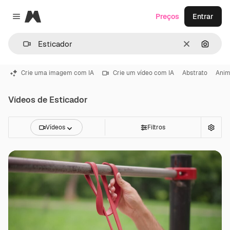
Magnific
Preços
Entrar
Close menu
Limpar
Pesqui
Crie uma imagem com IA
Crie um vídeo com IA
Abstrato
Ani
Vídeos de Esticador
Vídeos
Filtros