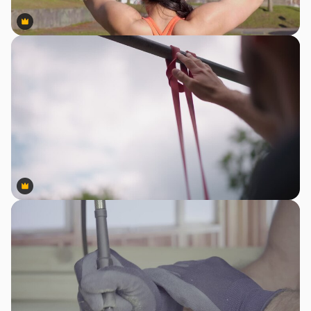
Premium
Premium
Premium
Premium