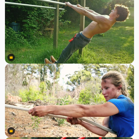
Premium
Premium
Premium
Premium