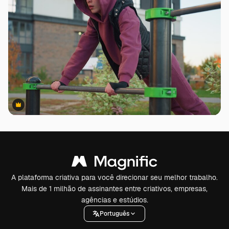
Premium
Premium
A plataforma criativa para você direcionar seu melhor trabalho.
Mais de 1 milhão de assinantes entre criativos, empresas,
agências e estúdios.
Português