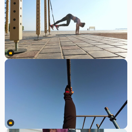
Premium
Premium
Premium
Premium