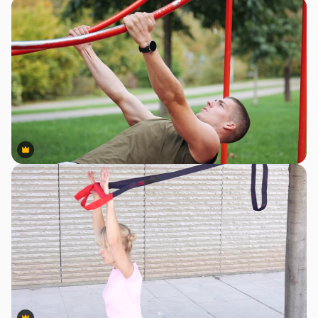
Premium
Premium