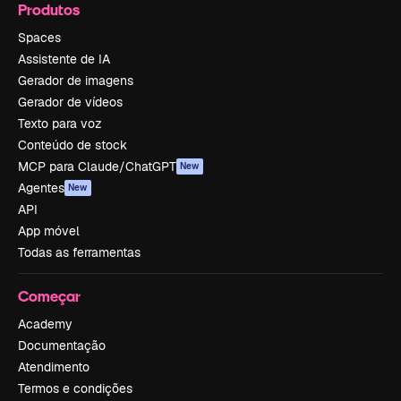
Produtos
Spaces
Assistente de IA
Gerador de imagens
Gerador de vídeos
Texto para voz
Conteúdo de stock
MCP para Claude/ChatGPT
New
Agentes
New
API
App móvel
Todas as ferramentas
Começar
Academy
Documentação
Atendimento
Termos e condições