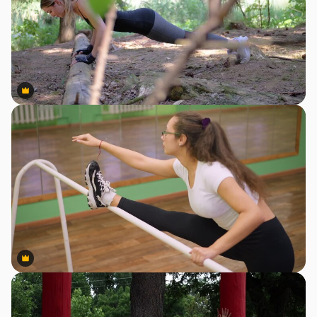
Premium
Premium
Premium
Premium