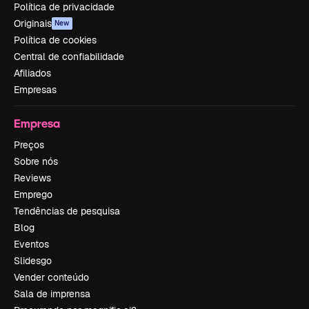
Política de privacidade
Originais
New
Política de cookies
Central de confiabilidade
Afiliados
Empresas
Empresa
Preços
Sobre nós
Reviews
Emprego
Tendências de pesquisa
Blog
Eventos
Slidesgo
Vender conteúdo
Sala de imprensa