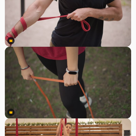
Premium
Premium
Premium
Premium