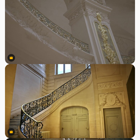
Premium
Premium
Premium
Premium