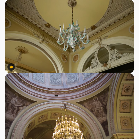
Premium
Premium