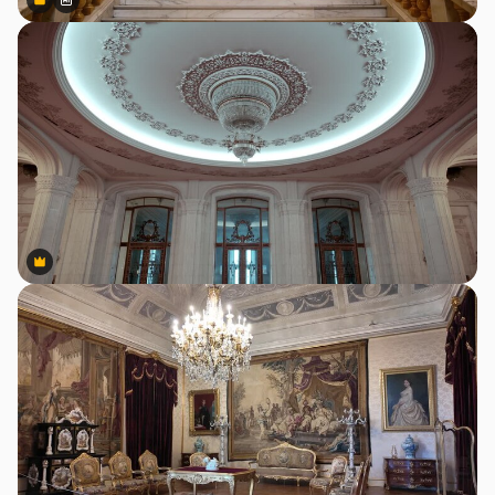
Premium
Premium
Gerado por IA
Premium
Premium