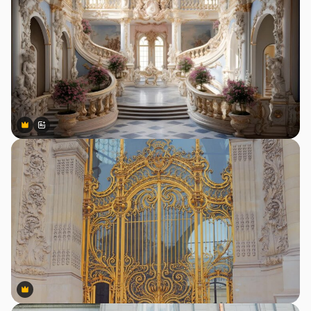
Premium
Premium
Gerado por IA
Premium
Premium