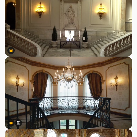
Premium
Premium
Premium
Premium
Gerado por IA