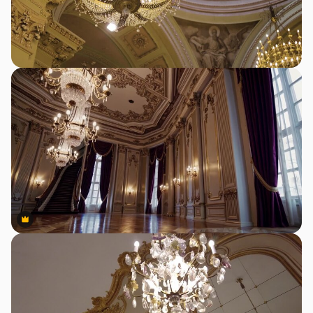
Premium
Premium