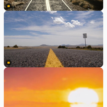
Premium
Premium
Premium
Premium