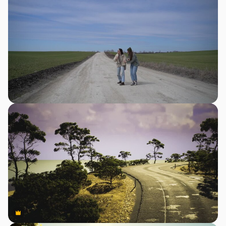
Premium
Premium