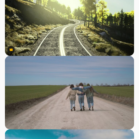
Premium
Premium