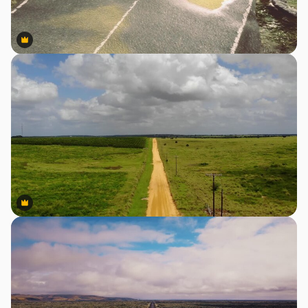
Premium
Premium
Premium
Premium