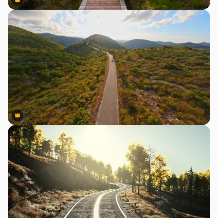
Premium
Premium
Premium
Premium