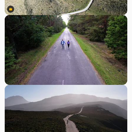
Premium
Premium