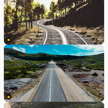
Premium
Premium
Premium
Premium