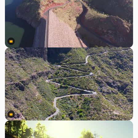
Premium
Premium
Premium
Premium