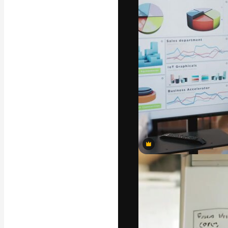
A plataforma cr
seu melhor trab
assinantes entr
agências e estú
Português
Premium
Premium
Premium
Premium
Premium
Premium
Premium
Premium
Premium
Premium
Premium
Premium
Premium
Premium
Premium
Premium
Premium
Premium
Premium
Premium
Premium
Premium
Premium
Premium
Premium
Premium
Premium
Premium
Premium
Premium
Premium
Premium
Premium
Premium
Premium
Premium
Premium
Premium
Premium
Premium
Premium
Premium
Premium
Premium
Premium
Premium
Premium
Premium
Premium
Premium
Premium
Premium
Premium
Premium
Premium
Premium
Premium
Premium
Premium
Premium
Premium
Premium
Premium
Premium
Premium
Premium
Premium
Premium
Premium
Premium
Premium
Premium
Premium
Premium
Premium
Premium
Gerado por IA
Gerado por IA
Gerado por IA
Gerado por IA
Gerado por IA
Gerado por IA
Gerado por IA
Gerado por IA
Gerado por IA
Copyright © 2010