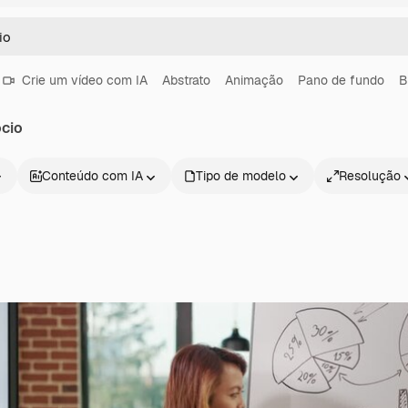
Crie um vídeo com IA
Abstrato
Animação
Pano de fundo
B
ocio
Conteúdo com IA
Tipo de modelo
Resolução
Produtos
Começar