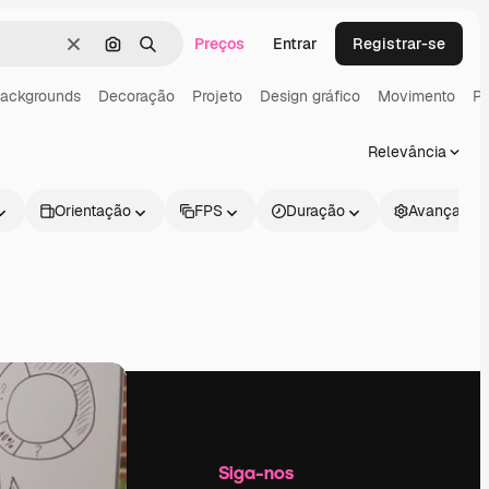
Preços
Entrar
Registrar-se
Limpar
Pesquisar por imagem
Buscar
ackgrounds
Decoração
Projeto
Design gráfico
Movimento
Pa
Relevância
Orientação
FPS
Duração
Avançado
Empresa
Siga-nos