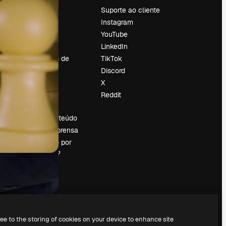
Preços
Suporte ao cliente
Sobre nós
Instagram
Reviews
YouTube
Emprego
LinkedIn
Tendências de
TikTok
pesquisa
Discord
Blog
X
Eventos
Reddit
es
Slidesgo
Vender conteúdo
Sala de imprensa
Procurando por
magnific.ai?
ree to the storing of cookies on your device to enhance site