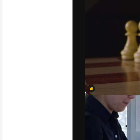
A plataforma cr
seu melhor trab
assinantes entr
agências e estú
Português
Premium
Premium
Premium
Premium
Premium
Premium
Premium
Premium
Premium
Premium
Premium
Premium
Premium
Premium
Premium
Premium
Premium
Premium
Premium
Premium
Premium
Premium
Premium
Premium
Premium
Premium
Premium
Premium
Premium
Premium
Premium
Premium
Premium
Premium
Premium
Premium
Premium
Premium
Premium
Premium
Premium
Premium
Premium
Premium
Premium
Premium
Premium
Premium
Premium
Premium
Premium
Premium
Premium
Premium
Premium
Premium
Premium
Premium
Premium
Premium
Premium
Premium
Premium
Premium
Premium
Premium
Gerado por IA
Gerado por IA
Gerado por IA
Gerado por IA
Gerado por IA
Gerado por IA
Gerado por IA
Gerado por IA
Copyright © 2010