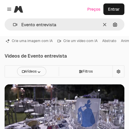
Magnific
Preços
Entrar
Close menu
Limpar
Pesqui
Crie uma imagem com IA
Crie um vídeo com IA
Abstrato
Ani
Vídeos de Evento entrevista
Vídeos
Filtros