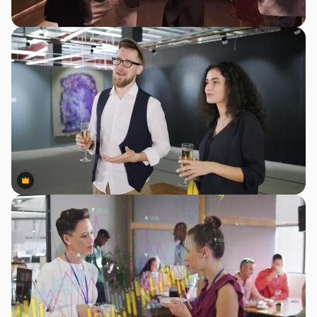
Premium
Premium