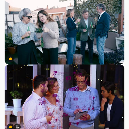
Premium
Premium
Premium
Premium
Gerado por IA