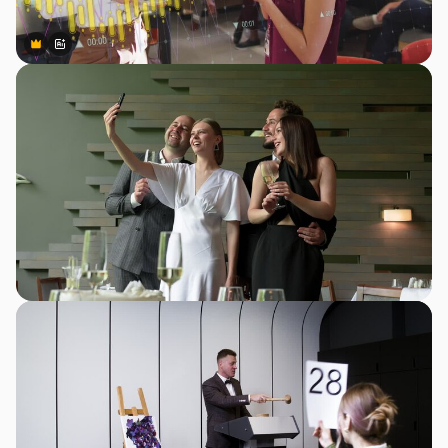
Premium
Premium
Gerado por IA