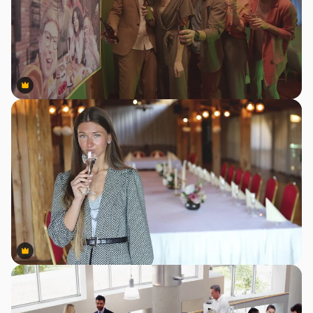
Premium
Premium
Premium
Premium