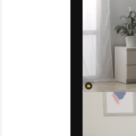
A plataforma cr
seu melhor trab
assinantes entr
agências e estú
Português
Premium
Premium
Premium
Premium
Premium
Premium
Premium
Premium
Premium
Premium
Premium
Premium
Premium
Premium
Premium
Premium
Premium
Premium
Premium
Premium
Premium
Premium
Premium
Premium
Premium
Premium
Premium
Premium
Premium
Premium
Premium
Premium
Premium
Premium
Premium
Premium
Premium
Premium
Premium
Premium
Premium
Premium
Premium
Premium
Premium
Premium
Premium
Premium
Premium
Premium
Premium
Premium
Premium
Premium
Premium
Premium
Premium
Premium
Premium
Premium
Premium
Premium
Premium
Premium
Premium
Premium
Premium
Premium
Premium
Premium
Premium
Premium
Premium
Premium
Premium
Premium
Premium
Premium
Premium
Premium
Premium
Premium
Premium
Premium
Premium
Premium
Premium
Premium
Premium
Premium
Premium
Premium
Gerado por IA
Gerado por IA
Gerado por IA
Copyright © 2010