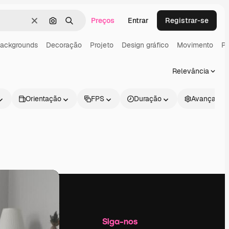
Preços
Entrar
Registrar-se
Limpar
Pesquisar por imagem
Buscar
ackgrounds
Decoração
Projeto
Design gráfico
Movimento
Pa
Relevância
Orientação
FPS
Duração
Avançado
Empresa
Siga-nos