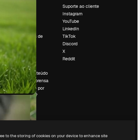
Preços
Suporte ao cliente
Sobre nós
Instagram
Reviews
YouTube
Emprego
LinkedIn
Tendências de
TikTok
pesquisa
Discord
Blog
X
Eventos
Reddit
es
Slidesgo
Vender conteúdo
Sala de imprensa
Procurando por
magnific.ai?
ree to the storing of cookies on your device to enhance site