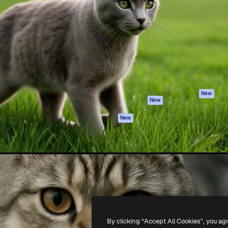
iativa para você direcionar
Spaces
Academy
alho. Mais de 1 milhão de
Assistente de IA
Documentação
e criativos, empresas,
Gerador de
Atendimento
dios.
imagens
Termos e
Gerador de vídeos
condições
Texto para voz
Política de
privacidade
Conteúdo de stock
Originais
MCP para
New
New
Claude/ChatGPT
Política de cooki
Agentes
Central de
New
confiabilidade
API
Afiliados
App móvel
Empresas
Todas as
ferramentas
-
2026
Freepik Company S.L.U.
Todos os direitos reservados
.
By clicking “Accept All Cookies”, you ag