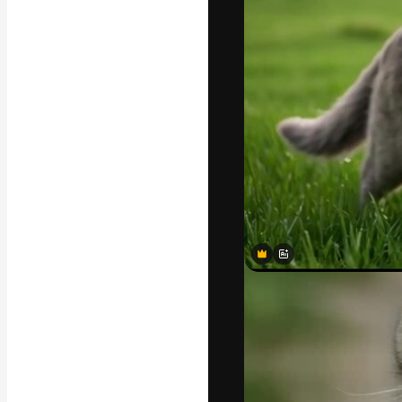
A plataforma cr
seu melhor trab
assinantes entr
agências e estú
Português
Premium
Premium
Premium
Premium
Premium
Premium
Premium
Premium
Premium
Premium
Premium
Premium
Premium
Premium
Premium
Premium
Premium
Premium
Premium
Premium
Premium
Premium
Premium
Premium
Premium
Premium
Premium
Premium
Premium
Premium
Premium
Premium
Premium
Premium
Premium
Premium
Premium
Premium
Premium
Premium
Premium
Premium
Premium
Premium
Premium
Premium
Premium
Premium
Premium
Premium
Premium
Premium
Premium
Premium
Premium
Premium
Premium
Premium
Premium
Premium
Premium
Premium
Premium
Premium
Premium
Premium
Premium
Premium
Premium
Premium
Premium
Premium
Premium
Premium
Premium
Premium
Gerado por IA
Gerado por IA
Gerado por IA
Gerado por IA
Gerado por IA
Gerado por IA
Gerado por IA
Gerado por IA
Copyright © 2010