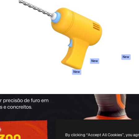
iativa para você direcionar
Spaces
Academy
alho. Mais de 1 milhão de
Assistente de IA
Documentação
e criativos, empresas,
Gerador de
Atendimento
dios.
imagens
Termos e
Gerador de vídeos
condições
Texto para voz
Política de
privacidade
Conteúdo de stock
Originais
MCP para
New
New
Claude/ChatGPT
Política de cooki
Agentes
Central de
New
confiabilidade
API
Afiliados
App móvel
Empresas
Todas as
ferramentas
-
2026
Freepik Company S.L.U.
Todos os direitos reservados
.
By clicking “Accept All Cookies”, you ag