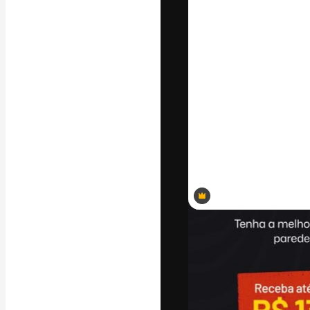
A plataforma cr
seu melhor trab
assinantes entr
agências e estú
Português
Premium
Premium
Premium
Premium
Premium
Premium
Premium
Premium
Premium
Premium
Premium
Premium
Premium
Premium
Premium
Premium
Premium
Premium
Premium
Premium
Premium
Premium
Premium
Premium
Premium
Premium
Premium
Premium
Premium
Premium
Premium
Premium
Premium
Premium
Premium
Premium
Premium
Premium
Premium
Premium
Premium
Premium
Premium
Premium
Premium
Premium
Premium
Premium
Premium
Premium
Premium
Premium
Premium
Premium
Premium
Premium
Premium
Premium
Premium
Premium
Premium
Premium
Premium
Premium
Premium
Premium
Premium
Premium
Premium
Premium
Premium
Premium
Premium
Premium
Premium
Premium
Premium
Premium
Premium
Premium
Premium
Premium
Premium
Premium
Premium
Premium
Premium
Premium
Premium
Premium
Premium
Premium
Premium
Premium
Premium
Premium
Gerado por IA
Gerado por IA
Gerado por IA
Gerado por IA
Gerado por IA
Gerado por IA
Gerado por IA
Copyright © 2010