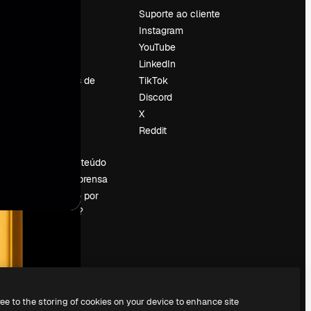
Preços
Suporte ao cliente
Sobre nós
Instagram
Reviews
YouTube
Emprego
LinkedIn
Tendências de
TikTok
pesquisa
Discord
Blog
X
Eventos
Reddit
es
Slidesgo
Vender conteúdo
Sala de imprensa
Procurando por
magnific.ai?
ree to the storing of cookies on your device to enhance site