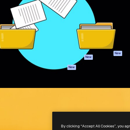
iativa para você direcionar
Spaces
Academy
alho. Mais de 1 milhão de
Assistente de IA
Documentação
e criativos, empresas,
Gerador de
Atendimento
dios.
imagens
Termos e
Gerador de vídeos
condições
Texto para voz
Política de
privacidade
Conteúdo de stock
Originais
MCP para
New
New
Claude/ChatGPT
Política de cooki
Agentes
Central de
New
confiabilidade
API
Afiliados
App móvel
Empresas
Todas as
ferramentas
-
2026
Freepik Company S.L.U.
Todos os direitos reservados
.
By clicking “Accept All Cookies”, you ag