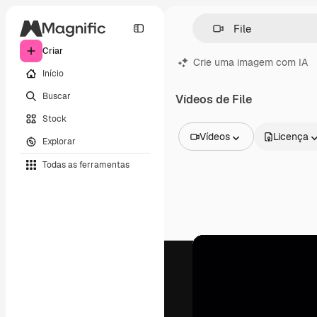
Criar
Crie uma imagem com IA
Início
Buscar
Vídeos de File
Stock
Vídeos
Licença
Explorar
Todas as imagens
Todas as ferramentas
Vetores
Ilustrações
Fotos
PSD
Modelos
Mockups
Vídeos
Clipes de vídeo
Animações
Modelos de vídeos
Ícones
Modelos 3D
Fontes