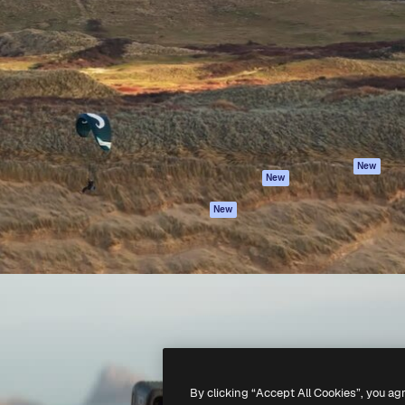
iativa para você direcionar
Spaces
Academy
alho. Mais de 1 milhão de
Assistente de IA
Documentação
e criativos, empresas,
Gerador de
Atendimento
dios.
imagens
Termos e
Gerador de vídeos
condições
Texto para voz
Política de
privacidade
Conteúdo de stock
Originais
MCP para
New
New
Claude/ChatGPT
Política de cooki
Agentes
Central de
New
confiabilidade
API
Afiliados
App móvel
Empresas
Todas as
ferramentas
-
2026
Freepik Company S.L.U.
Todos os direitos reservados
.
By clicking “Accept All Cookies”, you ag