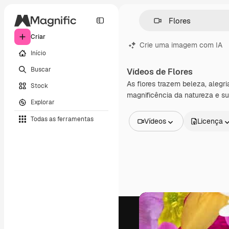
Criar
Crie uma imagem com IA
Início
Buscar
Vídeos de Flores
As flores trazem beleza, alegr
Stock
magnificência da natureza e s
Explorar
Todas as ferramentas
Vídeos
Licença
Todas as imagens
Vetores
Ilustrações
Fotos
PSD
Modelos
Mockups
Vídeos
Clipes de vídeo
Animações
Modelos de vídeos