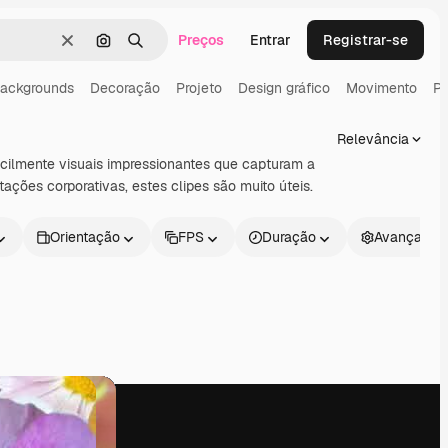
Preços
Entrar
Registrar-se
Limpar
Pesquisar por imagem
Buscar
ackgrounds
Decoração
Projeto
Design gráfico
Movimento
Pa
Relevância
facilmente visuais impressionantes que capturam a
ões corporativas, estes clipes são muito úteis.
Orientação
FPS
Duração
Avançado