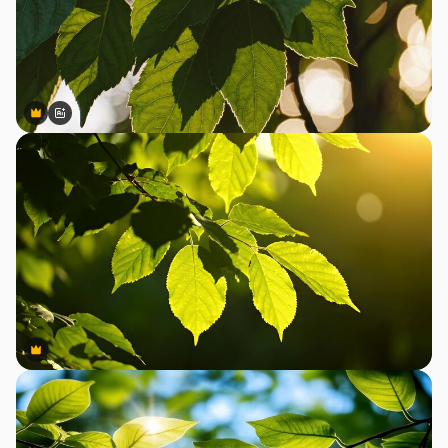
Premium
Premium
Gerado por IA
Premium
Premium