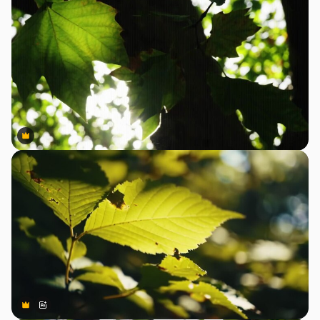
Premium
Premium
Premium
Premium
Gerado por IA