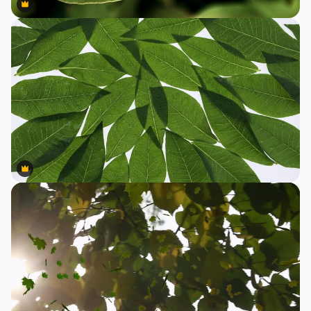
Premium
Premium
Premium
Premium