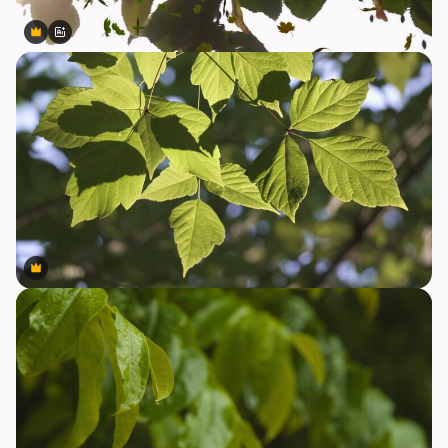
Premium
Premium
Gerado por IA
Premium
Premium