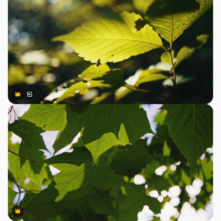
Premium
Premium
Gerado por IA
Premium
Premium