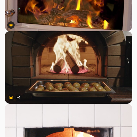
Premium
Premium
Premium
Premium
Gerado por IA