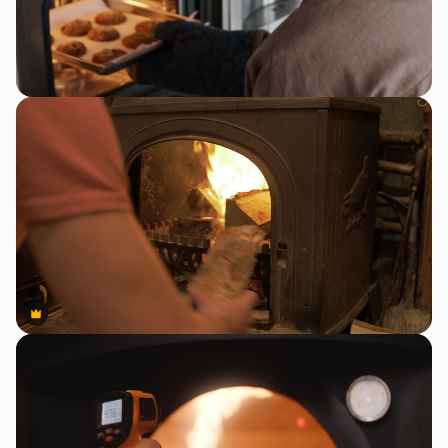
Premium
Premium