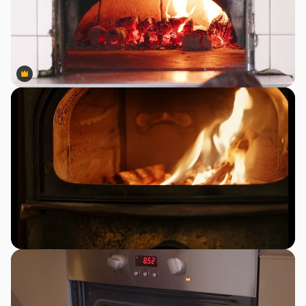
Premium
Premium