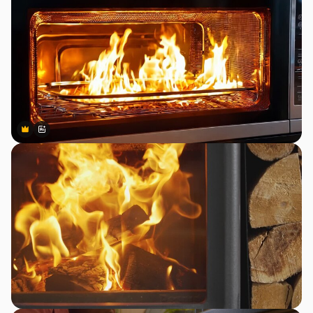
Premium
Premium
Gerado por IA