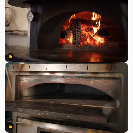
Premium
Premium
Premium
Premium