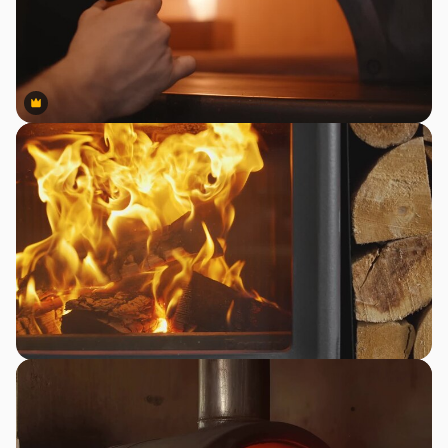
Premium
Premium