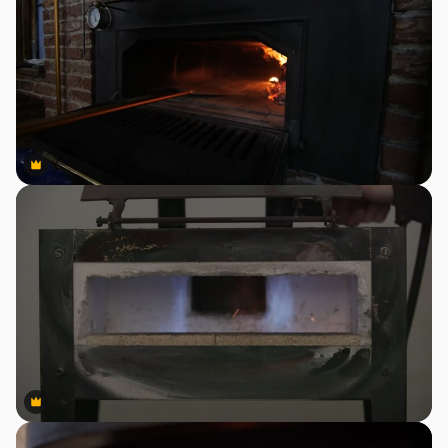
Premium
Premium
Premium
Premium