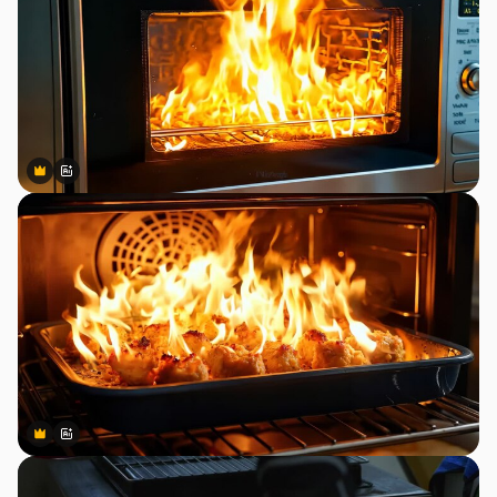
Premium
Premium
Gerado por IA
Premium
Premium
Gerado por IA