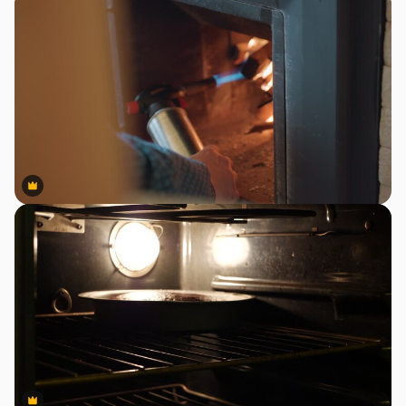
Premium
Premium