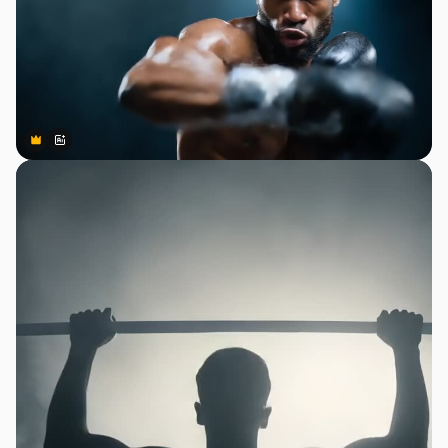
Premium
Premium
Gerado por IA