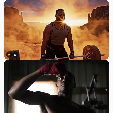
Premium
Premium
Gerado por IA