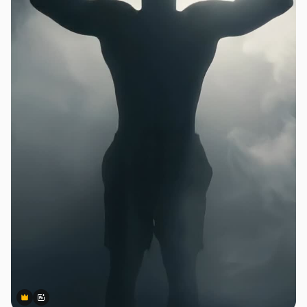
Premium
Premium
Gerado por IA