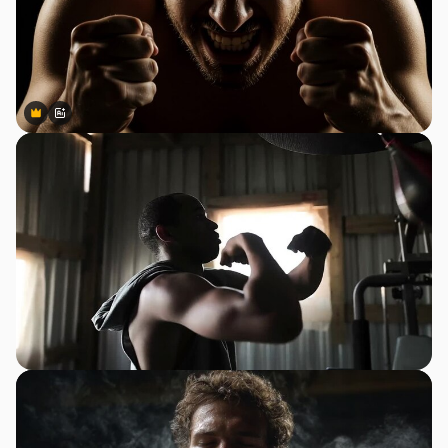
Premium
Premium
Gerado por IA