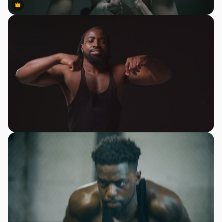
Premium
Premium