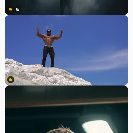
Premium
Premium
Gerado por IA
Premium
Premium