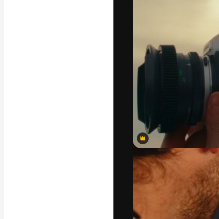
A plataforma cr
seu melhor trab
assinantes entr
agências e estú
Português
Premium
Premium
Premium
Premium
Premium
Premium
Premium
Premium
Premium
Premium
Premium
Premium
Premium
Premium
Premium
Premium
Premium
Premium
Premium
Premium
Premium
Premium
Premium
Premium
Premium
Premium
Premium
Premium
Premium
Premium
Premium
Premium
Premium
Premium
Premium
Premium
Premium
Premium
Premium
Premium
Premium
Premium
Premium
Premium
Premium
Premium
Premium
Premium
Premium
Premium
Premium
Premium
Premium
Premium
Premium
Premium
Premium
Premium
Premium
Premium
Premium
Premium
Premium
Premium
Premium
Premium
Premium
Premium
Premium
Premium
Premium
Premium
Premium
Premium
Premium
Premium
Premium
Premium
Premium
Premium
Premium
Premium
Premium
Premium
Premium
Premium
Gerado por IA
Gerado por IA
Gerado por IA
Gerado por IA
Copyright © 2010