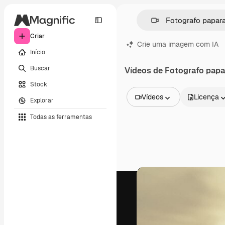
Criar
Crie uma imagem com IA
Início
Buscar
Vídeos de Fotografo papa
Stock
Vídeos
Licença
Explorar
Todas as imagens
Todas as ferramentas
Vetores
Ilustrações
Fotos
PSD
Modelos
Mockups
Vídeos
Clipes de vídeo
Animações
Modelos de vídeos
Ícones
Modelos 3D
Fontes