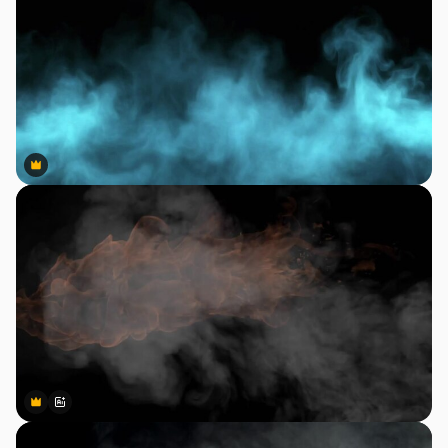
Premium
Premium
Premium
Premium
Gerado por IA