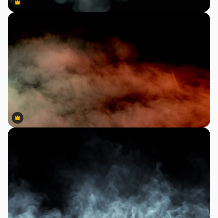
Premium
Premium
Premium
Premium