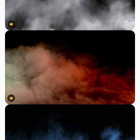
Premium
Premium
Premium
Premium