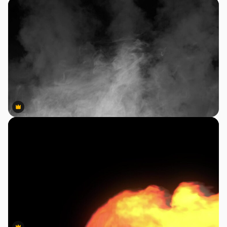
Premium
Premium