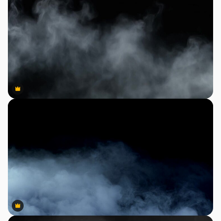
Premium
Premium
Premium
Premium