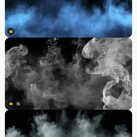
Premium
Premium
Premium
Premium
Gerado por IA