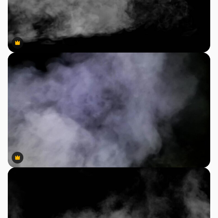
Premium
Premium
Premium
Premium