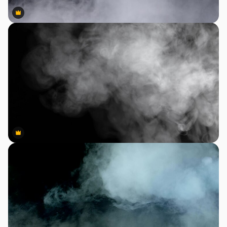
Premium
Premium
Premium
Premium