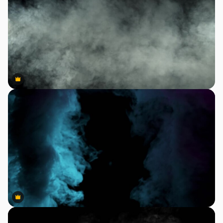
Premium
Premium
Premium
Premium