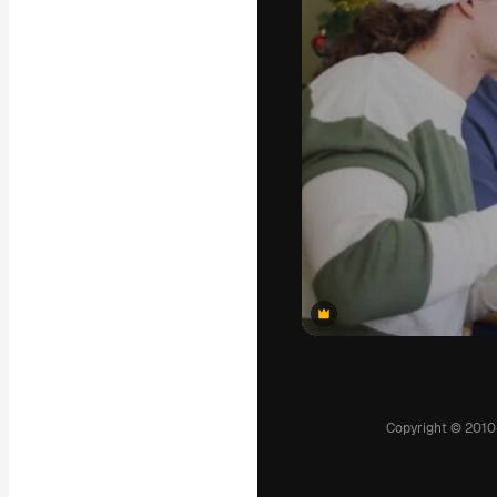
A plataforma cr
seu melhor trab
assinantes entr
agências e estú
Português
Premium
Premium
Premium
Premium
Premium
Premium
Premium
Premium
Premium
Premium
Premium
Premium
Premium
Premium
Premium
Premium
Premium
Premium
Premium
Premium
Premium
Premium
Premium
Premium
Premium
Premium
Premium
Premium
Premium
Premium
Premium
Premium
Premium
Premium
Premium
Premium
Premium
Premium
Premium
Premium
Premium
Premium
Premium
Premium
Premium
Premium
Premium
Premium
Premium
Premium
Premium
Premium
Premium
Premium
Premium
Premium
Premium
Premium
Premium
Premium
Premium
Premium
Premium
Premium
Premium
Premium
Premium
Premium
Premium
Premium
Premium
Premium
Premium
Premium
Premium
Premium
Premium
Premium
Premium
Premium
Premium
Premium
Premium
Premium
Premium
Premium
Premium
Premium
Premium
Premium
Premium
Premium
Premium
Premium
Premium
Premium
Premium
Premium
Premium
Premium
Gerado por IA
Gerado por IA
Gerado por IA
Gerado por IA
Gerado por IA
Gerado por IA
Gerado por IA
Gerado por IA
Gerado por IA
Gerado por IA
Gerado por IA
Gerado por IA
Gerado por IA
Gerado por IA
Gerado por IA
Gerado por IA
Gerado por IA
Gerado por IA
Gerado por IA
Gerado por IA
Gerado por IA
Gerado por IA
Gerado por IA
Gerado por IA
Gerado por IA
Copyright © 2010