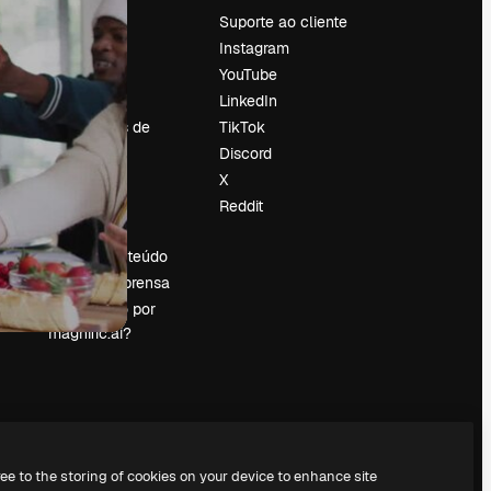
Preços
Suporte ao cliente
Sobre nós
Instagram
Reviews
YouTube
Emprego
LinkedIn
Tendências de
TikTok
pesquisa
Discord
Blog
X
Eventos
Reddit
es
Slidesgo
Vender conteúdo
Sala de imprensa
Procurando por
magnific.ai?
ree to the storing of cookies on your device to enhance site