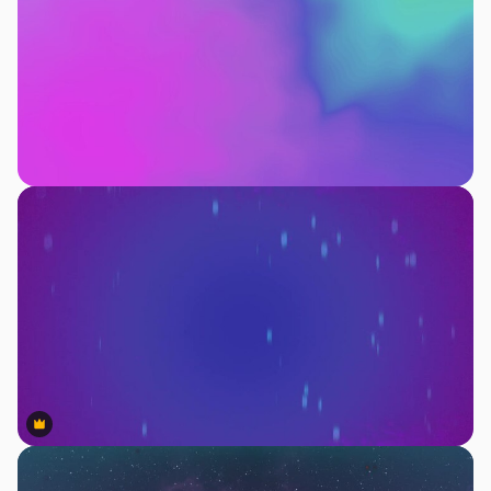
Premium
Premium