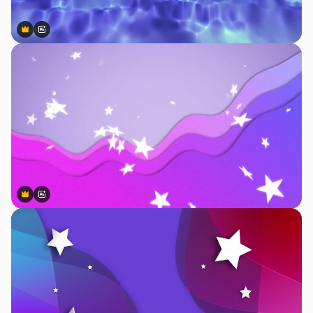
Premium
Premium
Gerado por IA
Premium
Premium
Gerado por IA