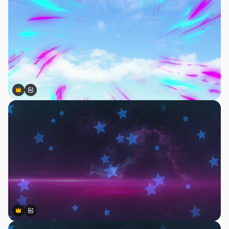
Premium
Premium
Gerado por IA
Premium
Premium
Gerado por IA