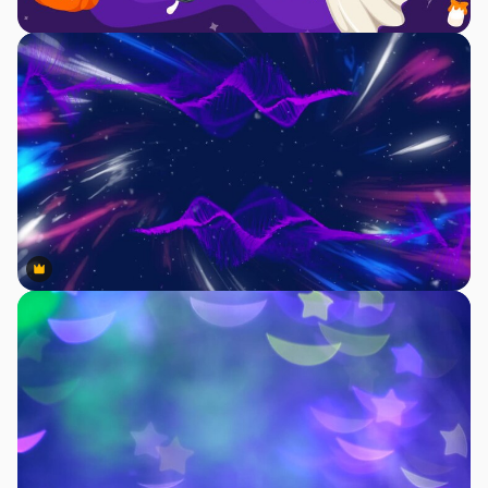
Premium
Premium