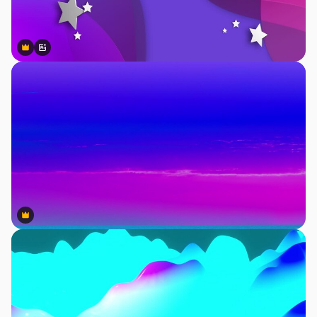
Premium
Premium
Gerado por IA
Premium
Premium