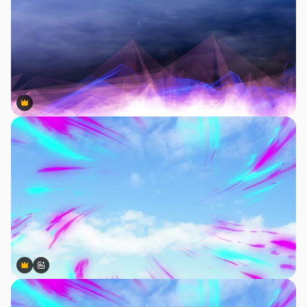
Premium
Premium
Premium
Premium
Gerado por IA