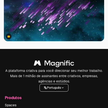
Premium
Premium
A plataforma criativa para você direcionar seu melhor trabalho.
Mais de 1 milhão de assinantes entre criativos, empresas,
agências e estúdios.
Português
Produtos
Spaces