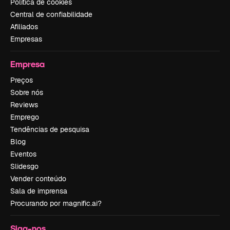
Política de cookies
Central de confiabilidade
Afiliados
Empresas
Empresa
Preços
Sobre nós
Reviews
Emprego
Tendências de pesquisa
Blog
Eventos
Slidesgo
Vender conteúdo
Sala de imprensa
Procurando por magnific.ai?
Siga-nos