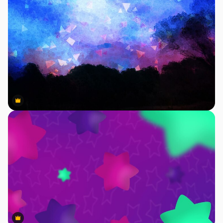
Premium
Premium
Premium
Premium