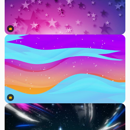
Premium
Premium
Premium
Premium