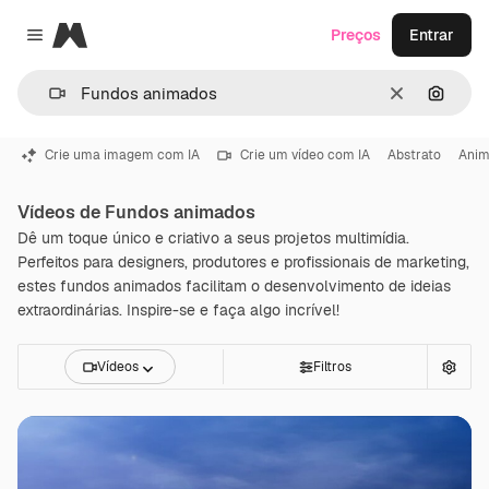
Magnific
Preços
Entrar
Close menu
Limpar
Pesqui
Crie uma imagem com IA
Crie um vídeo com IA
Abstrato
Ani
Vídeos de Fundos animados
Dê um toque único e criativo a seus projetos multimídia.
Perfeitos para designers, produtores e profissionais de marketing,
estes fundos animados facilitam o desenvolvimento de ideias
extraordinárias. Inspire-se e faça algo incrível!
Vídeos
Filtros