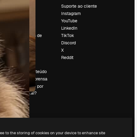
Preços
Suporte ao cliente
Sobre nós
Instagram
Reviews
YouTube
Emprego
LinkedIn
Tendências de
TikTok
pesquisa
Discord
Blog
X
Eventos
Reddit
es
Slidesgo
Vender conteúdo
Sala de imprensa
Procurando por
magnific.ai?
ree to the storing of cookies on your device to enhance site