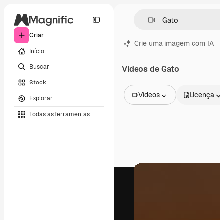
Criar
Crie uma imagem com IA
Início
Buscar
Vídeos de Gato
Stock
Vídeos
Licença
Explorar
Todas as imagens
Todas as ferramentas
Vetores
Ilustrações
Fotos
PSD
Modelos
Mockups
Vídeos
Clipes de vídeo
Animações
Modelos de vídeos
Ícones
Modelos 3D
Fontes