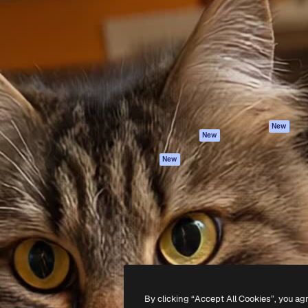
iativa para você direcionar
Spaces
Academy
alho. Mais de 1 milhão de
Assistente de IA
Documentação
e criativos, empresas,
Gerador de
Atendimento
dios.
imagens
Termos e
Gerador de vídeos
condições
Texto para voz
Política de
privacidade
Conteúdo de stock
Originais
MCP para
New
New
Claude/ChatGPT
Política de cooki
Agentes
Central de
New
confiabilidade
API
Afiliados
App móvel
Empresas
Todas as
ferramentas
-
2026
Freepik Company S.L.U.
Todos os direitos reservados
.
By clicking “Accept All Cookies”, you ag