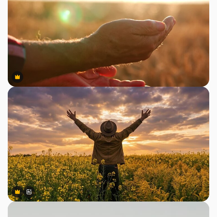
Premium
Premium
Premium
Premium
Gerado por IA