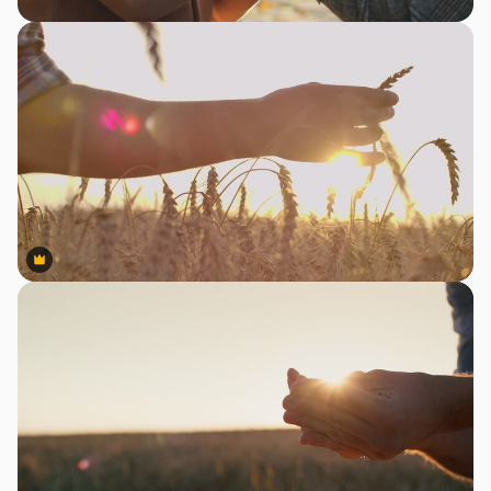
Premium
Premium