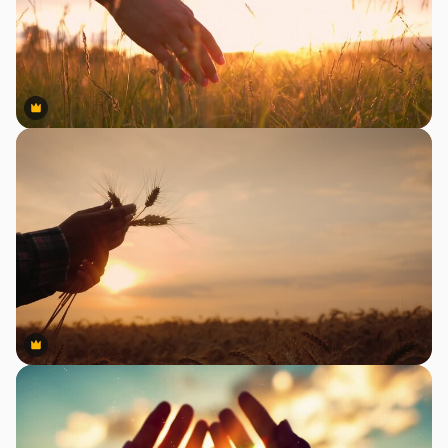
Premium
Premium
Premium
Premium