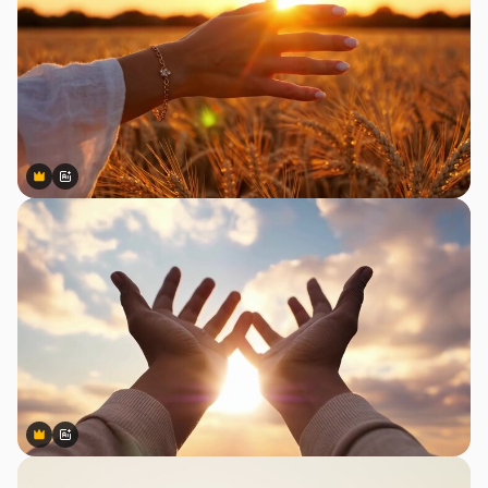
Premium
Premium
Gerado por IA
Premium
Premium
Gerado por IA