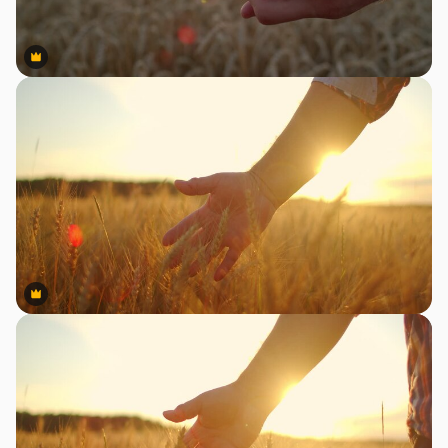
Premium
Premium
Premium
Premium