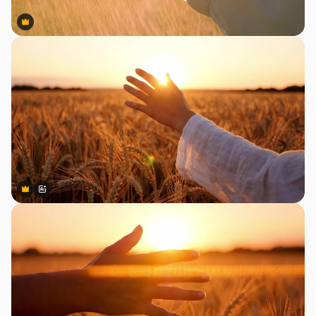
Premium
Premium
Premium
Premium
Gerado por IA