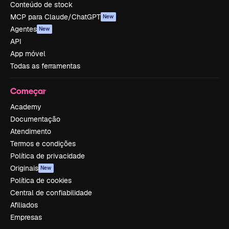
Conteúdo de stock
MCP para Claude/ChatGPT
New
Agentes
New
API
App móvel
Todas as ferramentas
Começar
Academy
Documentação
Atendimento
Termos e condições
Política de privacidade
Originais
New
Política de cookies
Central de confiabilidade
Afiliados
Empresas