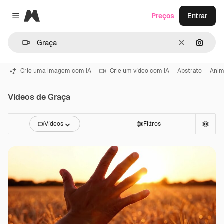
Magnific
Preços
Entrar
Close menu
Limpar
Pesqui
Crie uma imagem com IA
Crie um vídeo com IA
Abstrato
Ani
Vídeos de Graça
Vídeos
Filtros