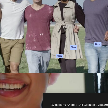
iativa para você direcionar
Spaces
Academy
alho. Mais de 1 milhão de
Assistente de IA
Documentação
e criativos, empresas,
Gerador de
Atendimento
dios.
imagens
Termos e
Gerador de vídeos
condições
Texto para voz
Política de
privacidade
Conteúdo de stock
Originais
MCP para
New
New
Claude/ChatGPT
Política de cooki
Agentes
Central de
New
confiabilidade
API
Afiliados
App móvel
Empresas
Todas as
ferramentas
-
2026
Freepik Company S.L.U.
Todos os direitos reservados
.
By clicking “Accept All Cookies”, you ag