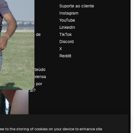
Preços
Suporte ao cliente
Sobre nós
Instagram
Reviews
YouTube
Emprego
LinkedIn
Tendências de
TikTok
pesquisa
Discord
Blog
X
Eventos
Reddit
es
Slidesgo
Vender conteúdo
Sala de imprensa
Procurando por
magnific.ai?
ree to the storing of cookies on your device to enhance site