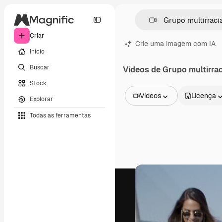
Criar
Crie uma imagem com IA
Início
Buscar
Vídeos de Grupo multirrac
Stock
Vídeos
Licença
Explorar
Todas as imagens
Todas as ferramentas
Vetores
Ilustrações
Fotos
PSD
Modelos
Mockups
Vídeos
Clipes de vídeo
Animações
Modelos de vídeos
Ícones
Modelos 3D
Fontes