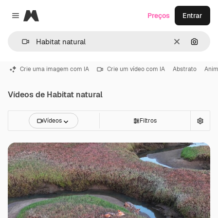
Magnific
Preços
Entrar
Close menu
Limpar
Pesqui
Crie uma imagem com IA
Crie um vídeo com IA
Abstrato
Ani
Vídeos de Habitat natural
Vídeos
Filtros