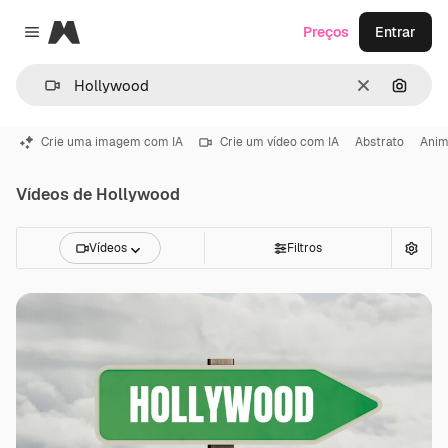
Magnific
Preços
Entrar
Close menu
Limpar
Pesqui
Crie uma imagem com IA
Crie um vídeo com IA
Abstrato
Ani
Vídeos de Hollywood
Vídeos
Filtros