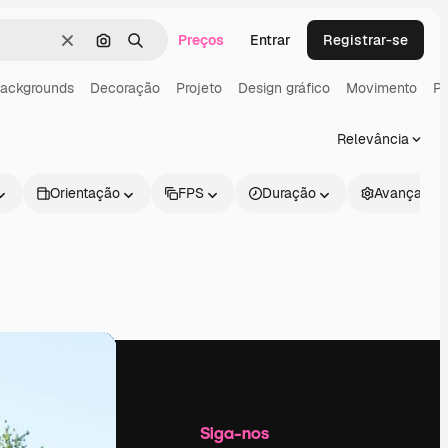
Preços
Entrar
Registrar-se
Limpar
Pesquisar por imagem
Buscar
ackgrounds
Decoração
Projeto
Design gráfico
Movimento
Pa
Relevância
Orientação
FPS
Duração
Avançado
Empresa
Siga-nos