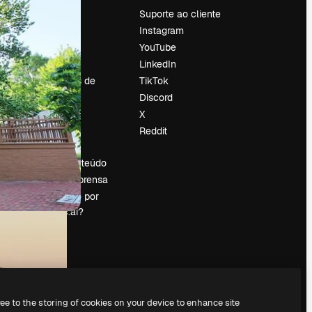
Preços
Suporte ao cliente
Sobre nós
Instagram
Reviews
YouTube
Emprego
LinkedIn
Tendências de
TikTok
pesquisa
Discord
Blog
X
Eventos
Reddit
es
Slidesgo
Vender conteúdo
Sala de imprensa
Procurando por
magnific.ai?
ree to the storing of cookies on your device to enhance site