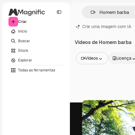
Criar
Crie uma imagem com IA
Início
Buscar
Vídeos de Homem barba
Stock
Vídeos
Licença
Explorar
Todas as imagens
Todas as ferramentas
Vetores
Ilustrações
Fotos
PSD
Modelos
Mockups
Vídeos
Clipes de vídeo
Animações
Modelos de vídeos
Ícones
Modelos 3D
Fontes