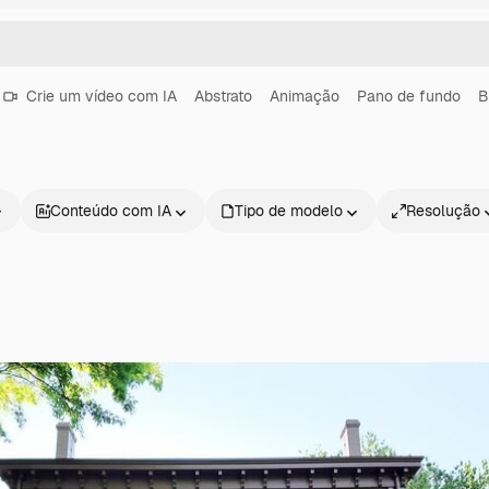
Crie um vídeo com IA
Abstrato
Animação
Pano de fundo
B
Conteúdo com IA
Tipo de modelo
Resolução
Produtos
Começar