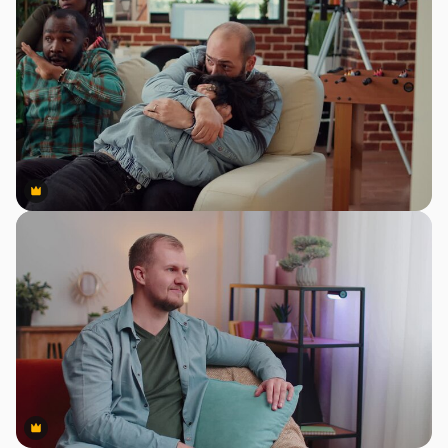
Premium
Premium
Premium
Premium