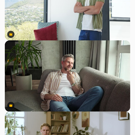
Premium
Premium
Premium
Premium