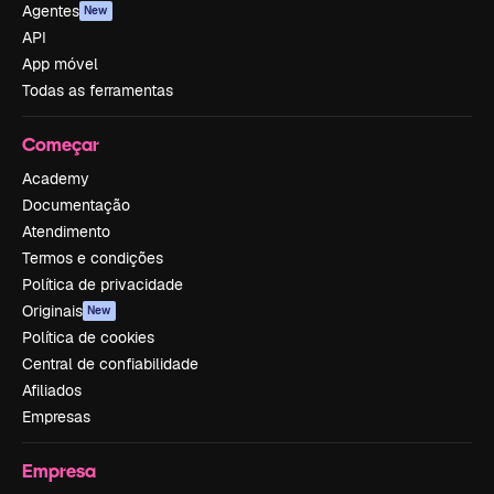
Agentes
New
API
App móvel
Todas as ferramentas
Começar
Academy
Documentação
Atendimento
Termos e condições
Política de privacidade
Originais
New
Política de cookies
Central de confiabilidade
Afiliados
Empresas
Empresa