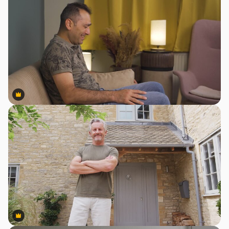
Premium
Premium
Premium
Premium