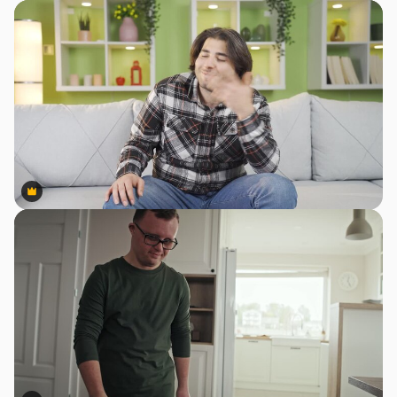
Premium
Premium