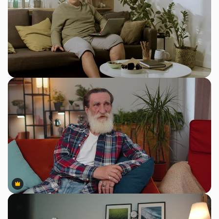
Premium
Premium