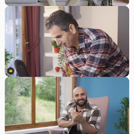
Premium
Premium