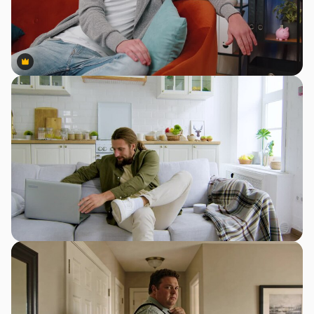
Premium
Premium