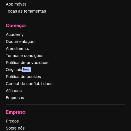
App móvel
Todas as ferramentas
Começar
Academy
Documentação
Atendimento
Termos e condições
Política de privacidade
Originais
New
Política de cookies
Central de confiabilidade
Afiliados
Empresas
Empresa
Preços
Sobre nós