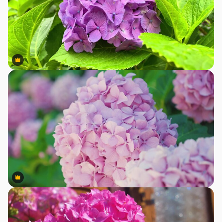
Premium
Premium
Premium
Premium