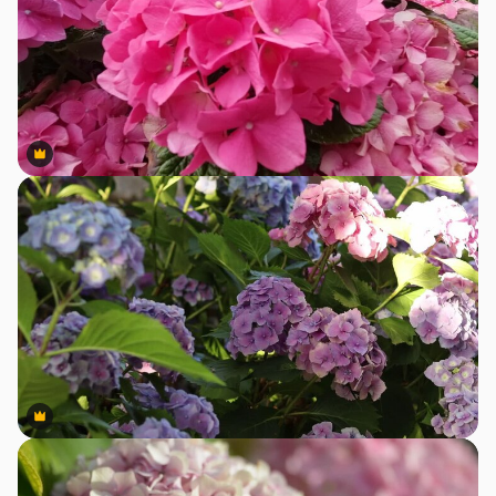
Premium
Premium
Premium
Premium