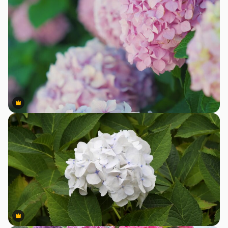
Premium
Premium
Premium
Premium