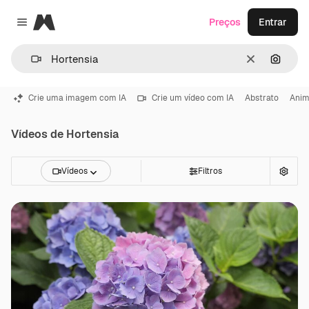
Magnific
Preços
Entrar
Close menu
Limpar
Pesqui
Crie uma imagem com IA
Crie um vídeo com IA
Abstrato
Ani
Vídeos de Hortensia
Vídeos
Filtros