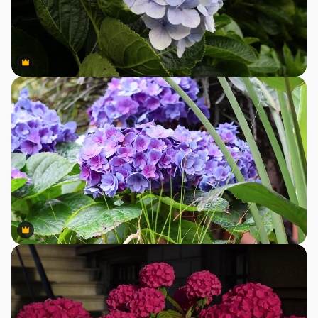
Premium
Premium
Premium
Premium