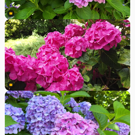
Premium
Premium
Premium
Premium