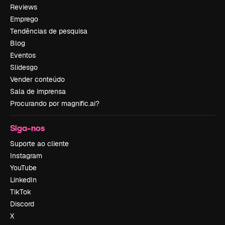
Reviews
Emprego
Tendências de pesquisa
Blog
Eventos
Slidesgo
Vender conteúdo
Sala de imprensa
Procurando por magnific.ai?
Siga-nos
Suporte ao cliente
Instagram
YouTube
LinkedIn
TikTok
Discord
X