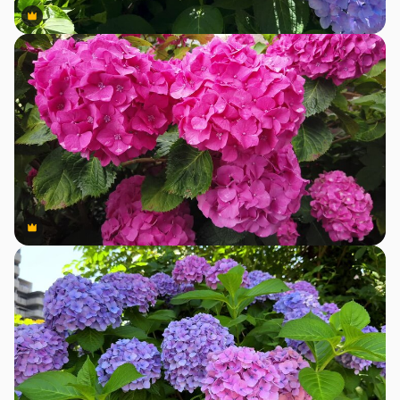
Premium
Premium
Premium
Premium