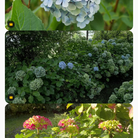
Premium
Premium
Premium
Premium