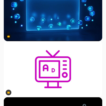
Premium
Premium
Premium
Premium