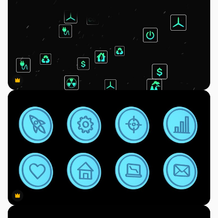
Premium
Premium
Premium
Premium