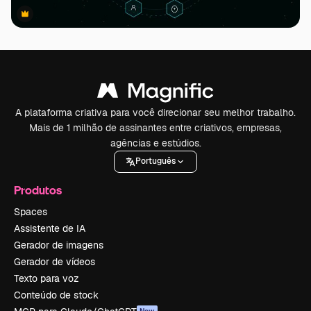
Premium
Premium
A plataforma criativa para você direcionar seu melhor trabalho.
Mais de 1 milhão de assinantes entre criativos, empresas,
agências e estúdios.
Português
Produtos
Spaces
Assistente de IA
Gerador de imagens
Gerador de vídeos
Texto para voz
Conteúdo de stock