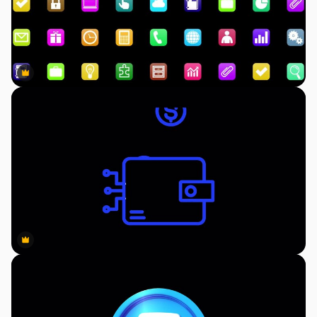
Premium
Premium
Premium
Premium