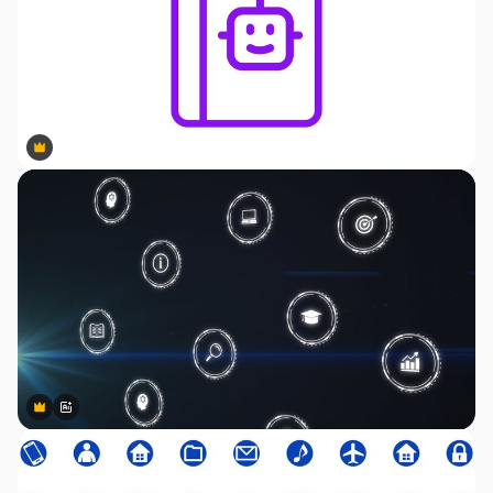
Premium
Premium
Premium
Premium
Gerado por IA