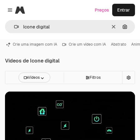
Magnific
Preços
Entrar
Close menu
Limpar
Pesqui
Crie uma imagem com IA
Crie um vídeo com IA
Abstrato
Ani
Vídeos de Icone digital
Vídeos
Filtros