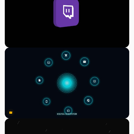
Premium
Premium