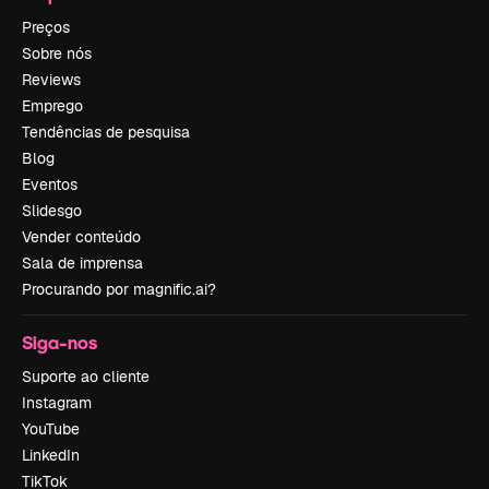
Preços
Sobre nós
Reviews
Emprego
Tendências de pesquisa
Blog
Eventos
Slidesgo
Vender conteúdo
Sala de imprensa
Procurando por magnific.ai?
Siga-nos
Suporte ao cliente
Instagram
YouTube
LinkedIn
TikTok