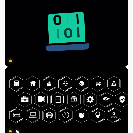
Premium
Premium