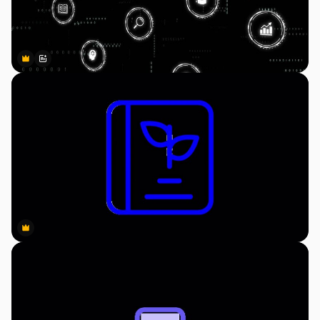
Premium
Premium
Gerado por IA
Premium
Premium