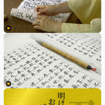
Premium
Premium
Premium
Premium