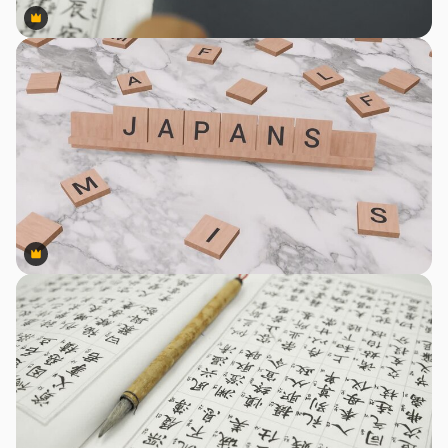
Premium
Premium
Premium
Premium