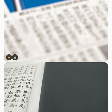
Premium
Premium
Gerado por IA