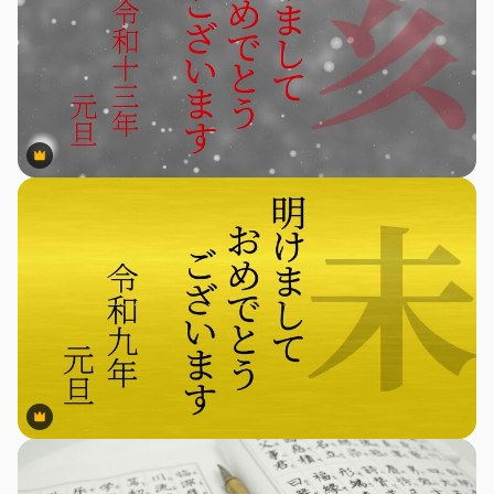
Premium
Premium
Premium
Premium