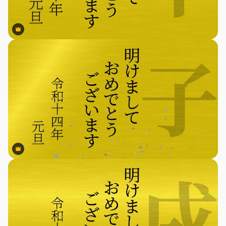
Premium
Premium
Premium
Premium