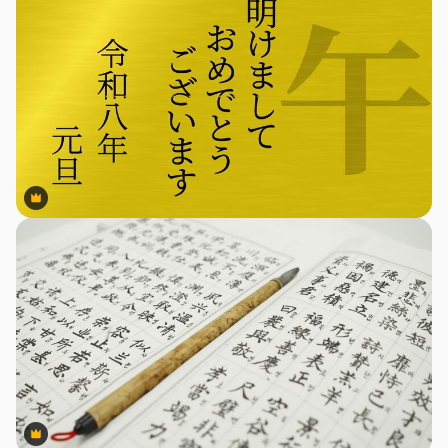
Premium
Premium
Premium
Premium