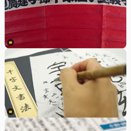
Premium
Premium
Premium
Premium