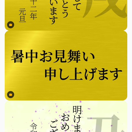
Premium
Premium
Premium
Premium