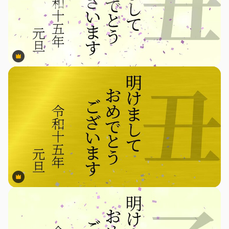
Premium
Premium
Premium
Premium