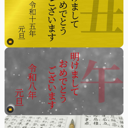
Premium
Premium
Premium
Premium