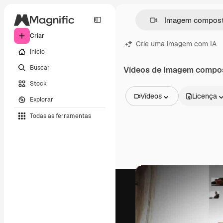
Criar
Crie uma imagem com IA
Início
Buscar
Vídeos de Imagem compo
Stock
Vídeos
Licença
Explorar
Todas as imagens
Todas as ferramentas
Vetores
Ilustrações
Fotos
PSD
Modelos
Mockups
Vídeos
Clipes de vídeo
Animações
Modelos de vídeos
Ícones
Modelos 3D
Fontes