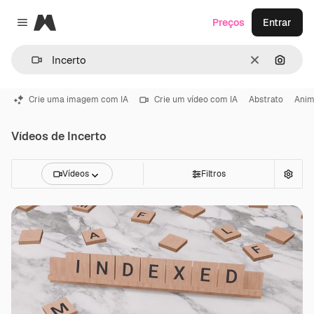
Magnific
Preços
Entrar
Close menu
Limpar
Pesqui
Crie uma imagem com IA
Crie um vídeo com IA
Abstrato
Ani
Vídeos de Incerto
Vídeos
Filtros