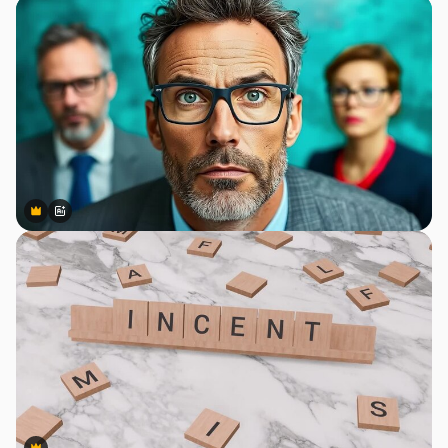
Premium
Premium
Gerado por IA