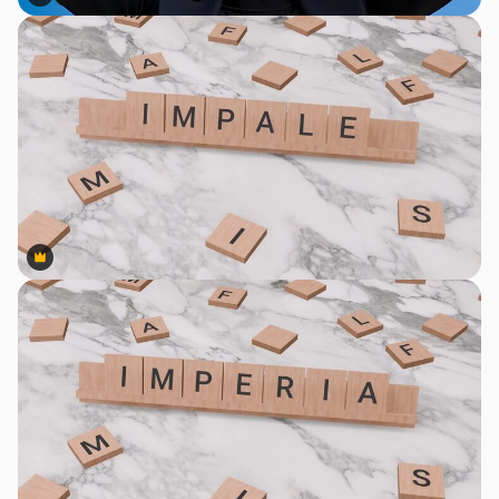
Premium
Premium
Gerado por IA
Premium
Premium