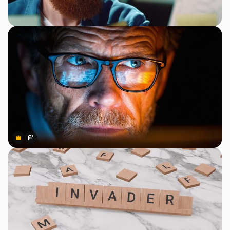
Premium
Premium
Gerado por IA