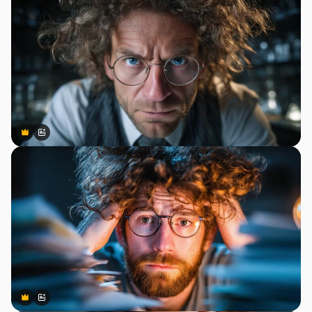
Premium
Premium
Gerado por IA
Premium
Premium
Gerado por IA