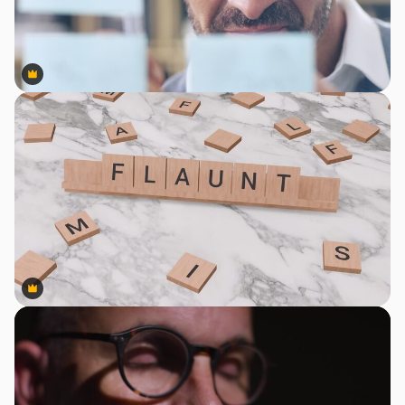
Premium
Premium
Premium
Premium