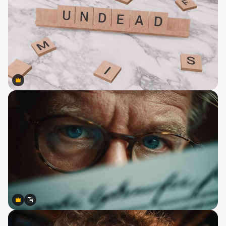
Premium
Premium
Premium
Premium
Gerado por IA