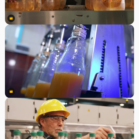
Premium
Premium
Premium
Premium