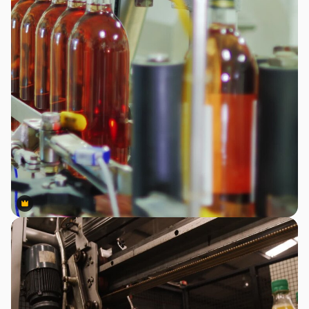
Premium
Premium