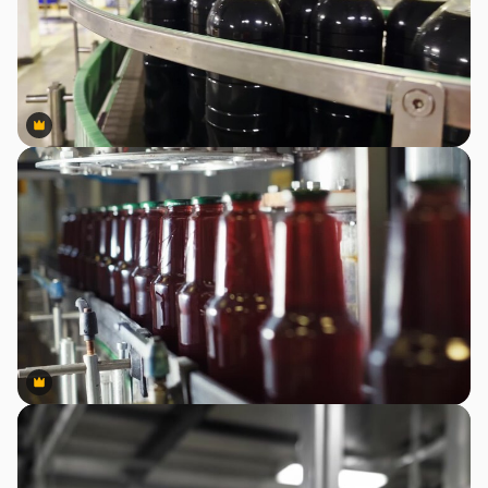
Premium
Premium
Premium
Premium