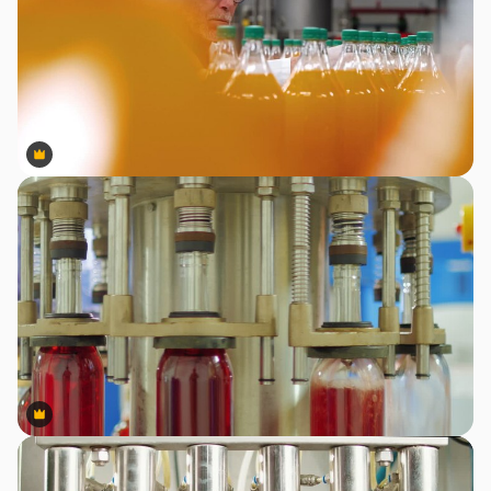
Premium
Premium
Premium
Premium