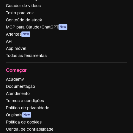
Gerador de vídeos
Texto para voz
Conteúdo de stock
MCP para Claude/ChatGPT
New
Agentes
New
API
App móvel
Todas as ferramentas
Começar
Academy
Documentação
Atendimento
Termos e condições
Política de privacidade
Originais
New
Política de cookies
Central de confiabilidade