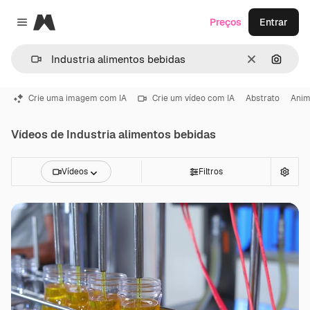
Magnific
Preços
Entrar
Close menu
Limpar
Pesqui
Crie uma imagem com IA
Crie um vídeo com IA
Abstrato
Ani
Vídeos de Industria alimentos bebidas
Vídeos
Filtros