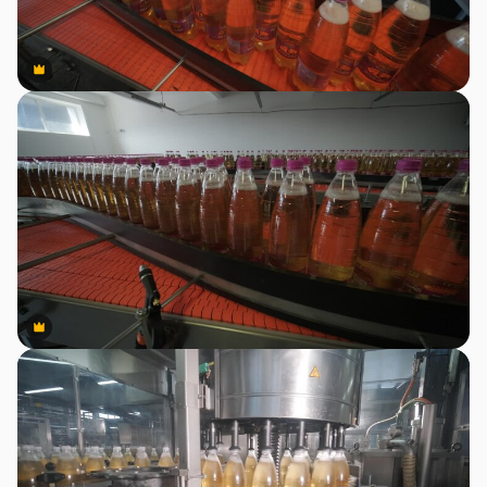
Premium
Premium
Premium
Premium