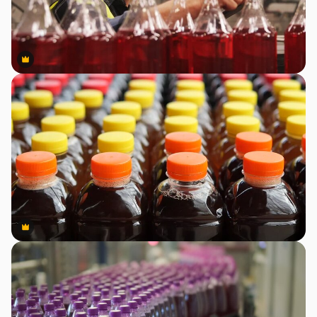
Premium
Premium
Premium
Premium