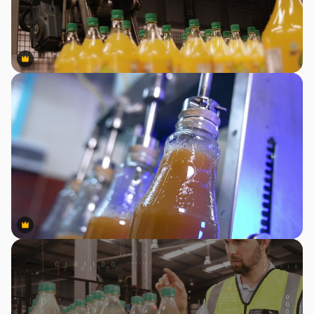
Premium
Premium
Premium
Premium