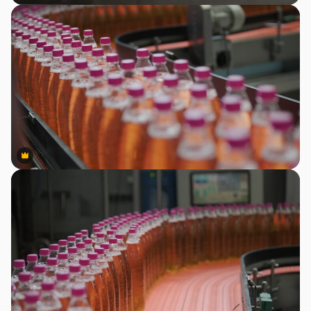
Premium
Premium