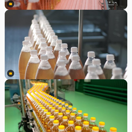
Premium
Premium
Premium
Premium