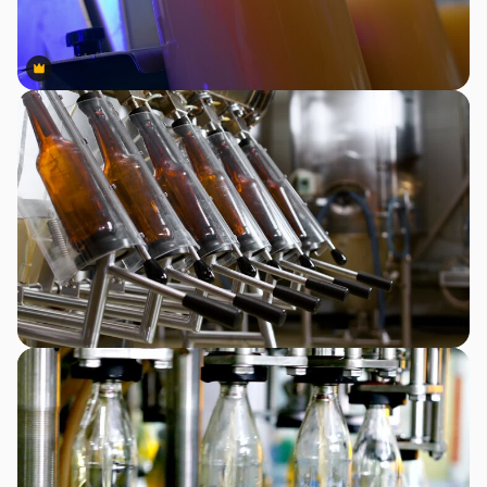
Premium
Premium