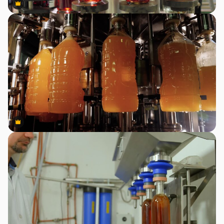
Premium
Premium
Premium
Premium