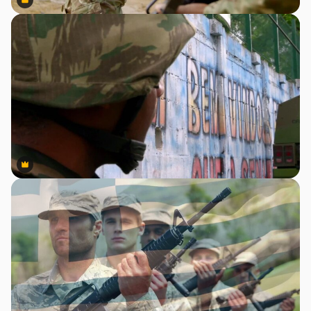
Premium
Premium
Premium
Premium