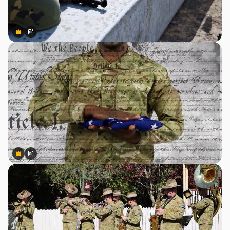
Premium
Premium
Gerado por IA
Premium
Premium
Gerado por IA