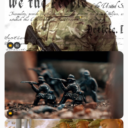
Premium
Premium
Gerado por IA
Premium
Premium