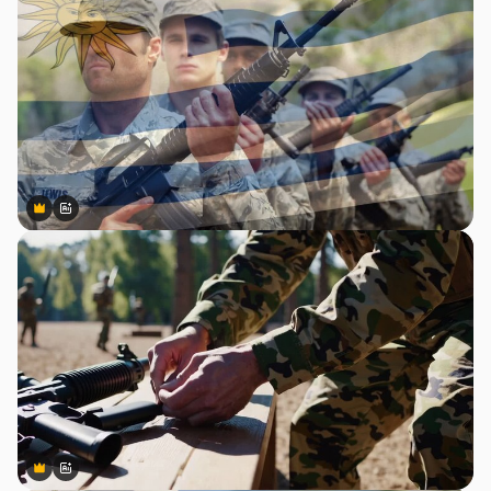
Premium
Premium
Gerado por IA
Premium
Premium
Gerado por IA