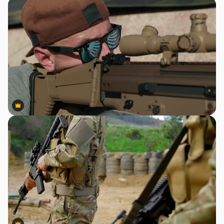
Premium
Premium