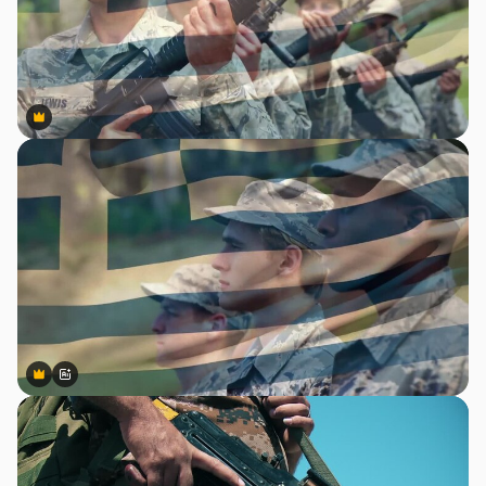
Premium
Premium
Premium
Premium
Gerado por IA