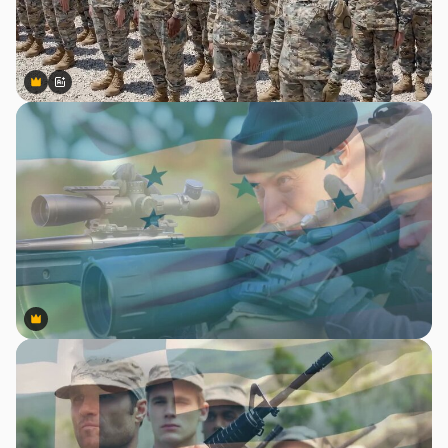
Premium
Premium
Gerado por IA
Premium
Premium