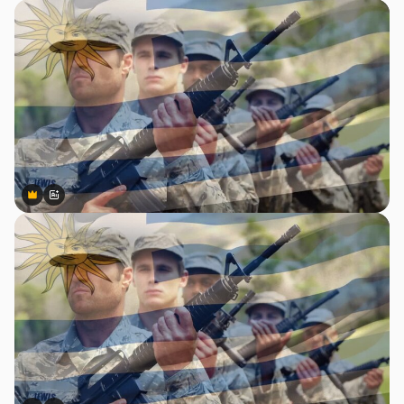
Premium
Premium
Gerado por IA