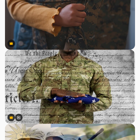
Premium
Premium
Premium
Premium
Gerado por IA