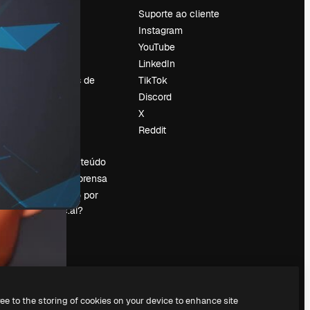
Preços
Suporte ao cliente
Sobre nós
Instagram
Reviews
YouTube
Emprego
LinkedIn
Tendências de
TikTok
pesquisa
Discord
Blog
X
Eventos
Reddit
es
Slidesgo
Vender conteúdo
Sala de imprensa
Procurando por
magnific.ai?
ree to the storing of cookies on your device to enhance site