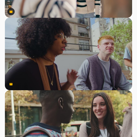
Premium
Premium
Premium
Premium