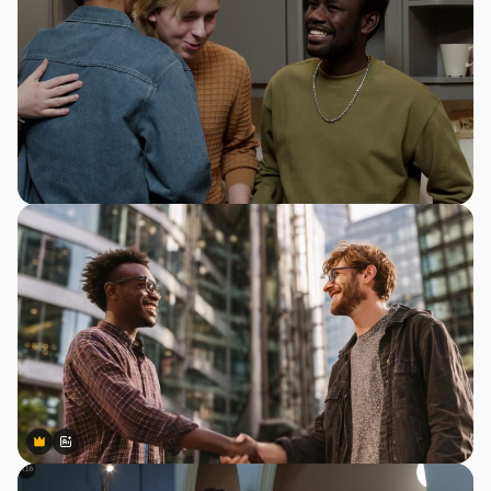
Premium
Premium
Gerado por IA