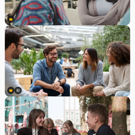
Premium
Premium
Premium
Premium
Gerado por IA