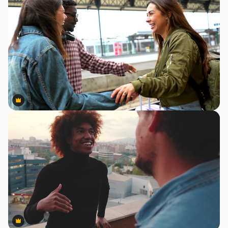
Premium
Premium
Premium
Premium