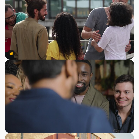
Premium
Premium