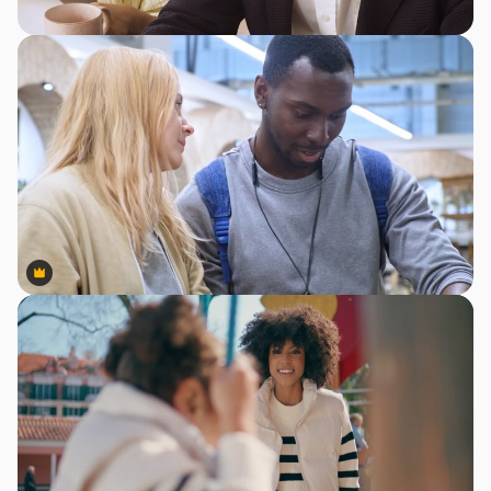
Premium
Premium