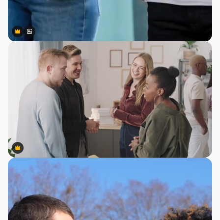
Premium
Premium
Gerado por IA
Premium
Premium