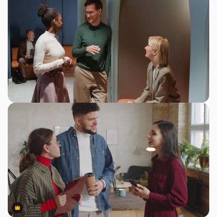
Premium
Premium