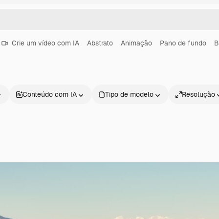
Crie um vídeo com IA
Abstrato
Animação
Pano de fundo
B
Conteúdo com IA
Tipo de modelo
Resolução
Produtos
Começar