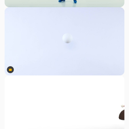
Premium
Premium