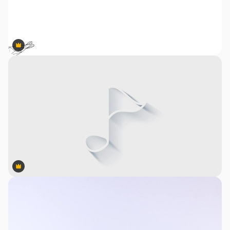
Premium
Premium
Premium
Premium