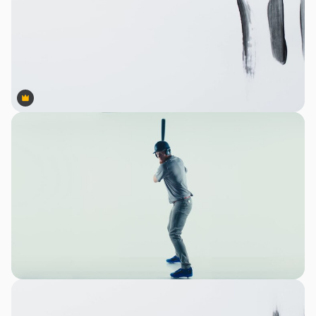
Premium
Premium