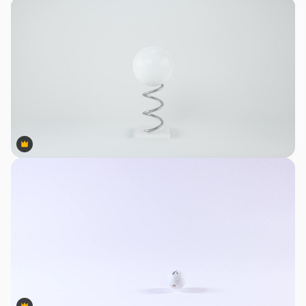
Premium
Premium