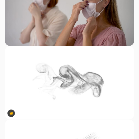
Premium
Premium