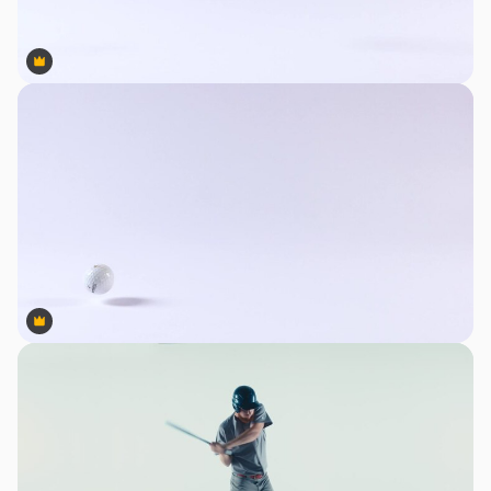
Premium
Premium
Premium
Premium