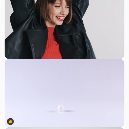
Premium
Premium