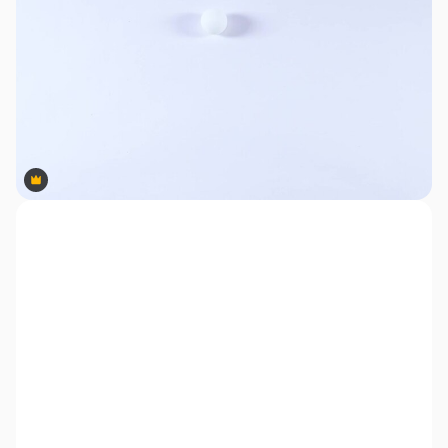
Premium
Premium