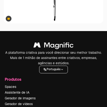
Premium
Premium
A plataforma criativa para você direcionar seu melhor trabalho.
Mais de 1 milhão de assinantes entre criativos, empresas,
agências e estúdios.
Português
Produtos
Spaces
Assistente de IA
Gerador de imagens
Gerador de vídeos