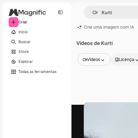
Criar
Crie uma imagem com IA
Início
Buscar
Vídeos de Kurti
Stock
Vídeos
Licença
Explorar
Todas as imagens
Todas as ferramentas
Vetores
Ilustrações
Fotos
PSD
Modelos
Mockups
Vídeos
Clipes de vídeo
Animações
Modelos de vídeos
Ícones
Modelos 3D
Fontes