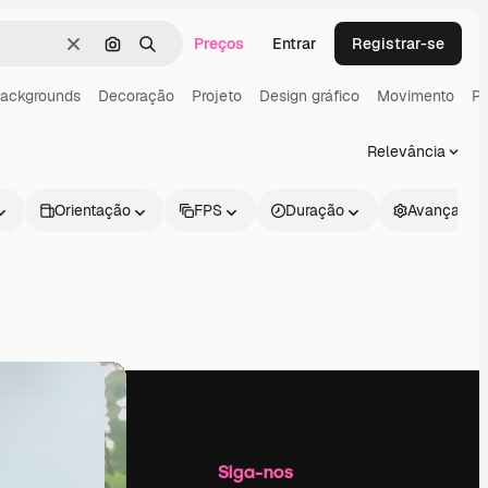
Preços
Entrar
Registrar-se
Limpar
Pesquisar por imagem
Buscar
ackgrounds
Decoração
Projeto
Design gráfico
Movimento
Pa
Relevância
Orientação
FPS
Duração
Avançado
Empresa
Siga-nos