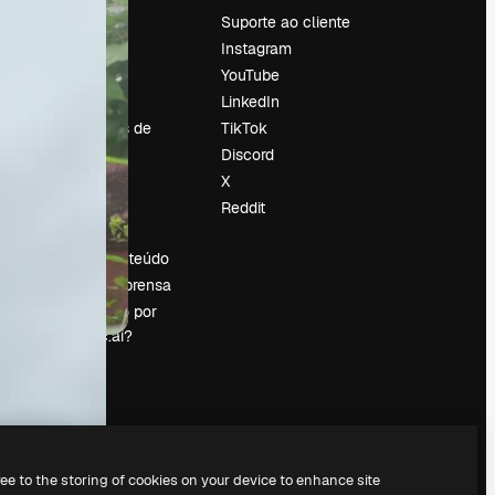
Preços
Suporte ao cliente
Sobre nós
Instagram
Reviews
YouTube
Emprego
LinkedIn
Tendências de
TikTok
pesquisa
Discord
Blog
X
Eventos
Reddit
es
Slidesgo
Vender conteúdo
Sala de imprensa
Procurando por
magnific.ai?
ree to the storing of cookies on your device to enhance site