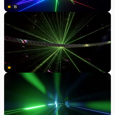
Premium
Premium
Gerado por IA
Premium
Premium