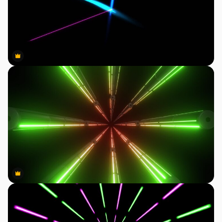
Premium
Premium
Premium
Premium