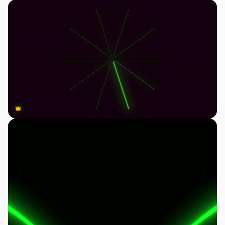
Premium
Premium