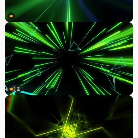
Premium
Premium
Premium
Premium
Gerado por IA