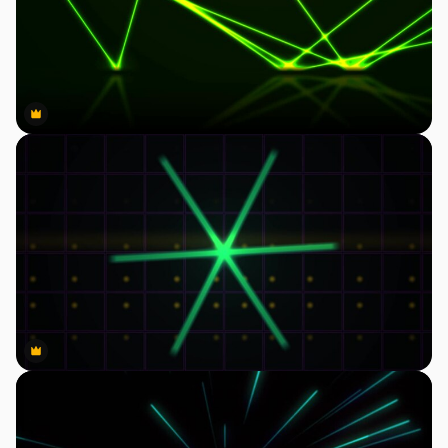
Premium
Premium
Premium
Premium