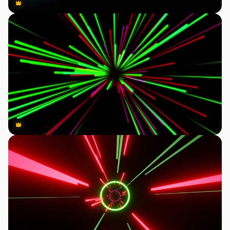
Premium
Premium
Premium
Premium