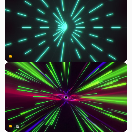
Premium
Premium
Premium
Premium
Gerado por IA