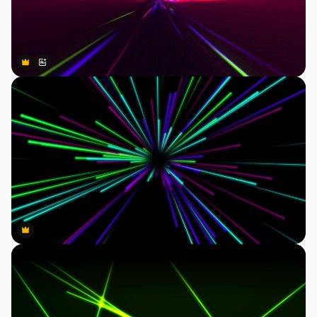
Premium
Premium
Gerado por IA
Premium
Premium