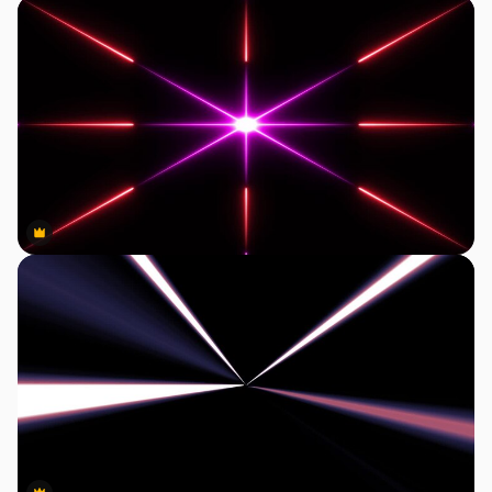
Premium
Premium