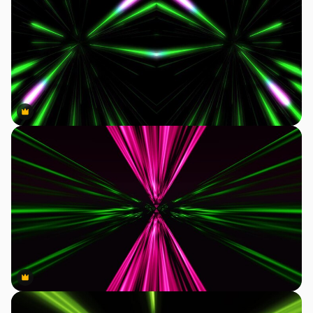
Premium
Premium
Premium
Premium