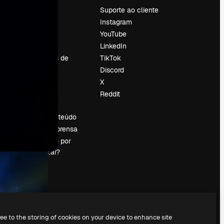
Preços
Suporte ao cliente
Sobre nós
Instagram
Reviews
YouTube
Emprego
LinkedIn
Tendências de
TikTok
pesquisa
Discord
Blog
X
Eventos
Reddit
es
Slidesgo
Vender conteúdo
Sala de imprensa
Procurando por
magnific.ai?
ree to the storing of cookies on your device to enhance site