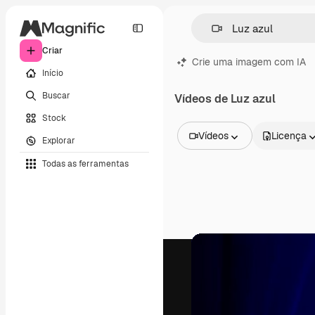
Criar
Crie uma imagem com IA
Início
Buscar
Vídeos de Luz azul
Stock
Vídeos
Licença
Explorar
Todas as imagens
Todas as ferramentas
Vetores
Ilustrações
Fotos
PSD
Modelos
Mockups
Vídeos
Clipes de vídeo
Animações
Modelos de vídeos
Ícones
Modelos 3D
Fontes