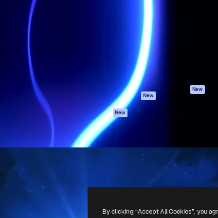
iativa para você direcionar
Spaces
Academy
alho. Mais de 1 milhão de
Assistente de IA
Documentação
e criativos, empresas,
Gerador de
Atendimento
dios.
imagens
Termos e
Gerador de vídeos
condições
Texto para voz
Política de
privacidade
Conteúdo de stock
Originais
MCP para
New
New
Claude/ChatGPT
Política de cooki
Agentes
Central de
New
confiabilidade
API
Afiliados
App móvel
Empresas
Todas as
ferramentas
-
2026
Freepik Company S.L.U.
Todos os direitos reservados
.
By clicking “Accept All Cookies”, you ag