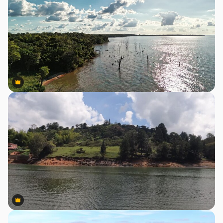
Premium
Premium
Premium
Premium