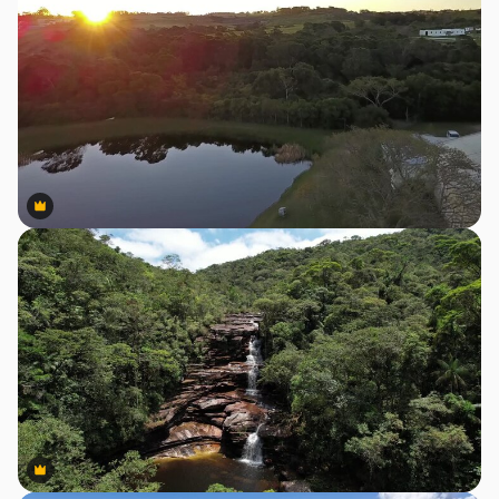
Premium
Premium
Premium
Premium