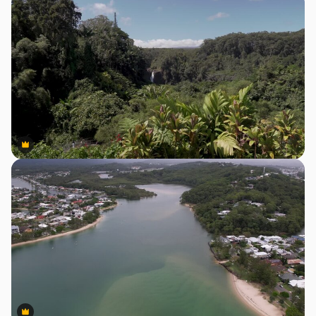
Premium
Premium