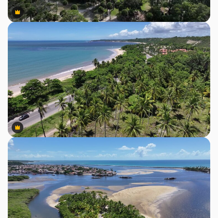
Premium
Premium
Premium
Premium