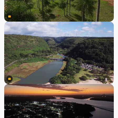
Premium
Premium
Premium
Premium