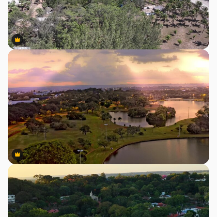
Premium
Premium
Premium
Premium