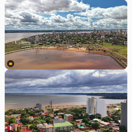
Premium
Premium