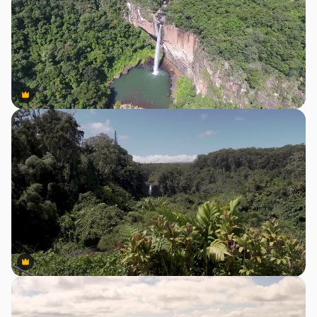
Premium
Premium
Premium
Premium