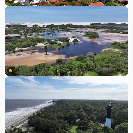
Premium
Premium
Premium
Premium