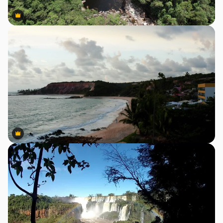
Premium
Premium
Premium
Premium