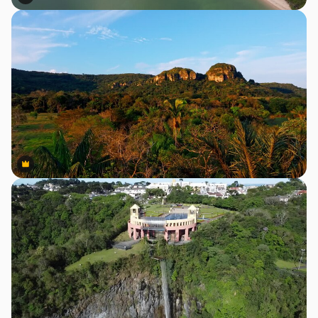
Premium
Premium
Premium
Premium