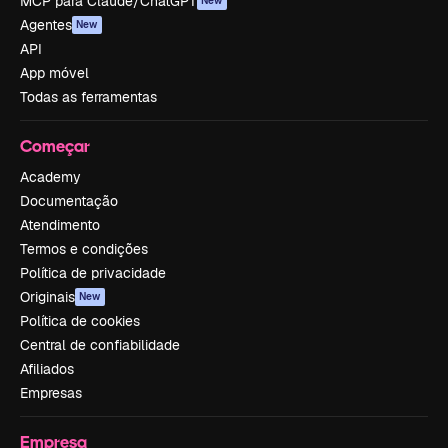
MCP para Claude/ChatGPT
New
Agentes
New
API
App móvel
Todas as ferramentas
Começar
Academy
Documentação
Atendimento
Termos e condições
Política de privacidade
Originais
New
Política de cookies
Central de confiabilidade
Afiliados
Empresas
Empresa