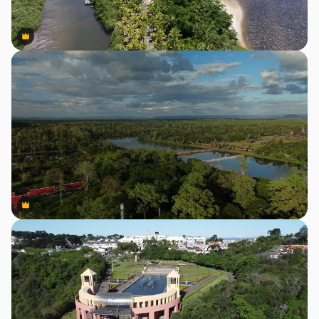
Premium
Premium
Premium
Premium