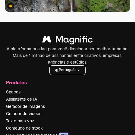
Premium
Premium
A plataforma criativa para você direcionar seu melhor trabalho.
Mais de 1 milhão de assinantes entre criativos, empresas,
agências e estúdios.
Português
Produtos
Spaces
Assistente de IA
Gerador de imagens
Gerador de vídeos
Texto para voz
Conteúdo de stock