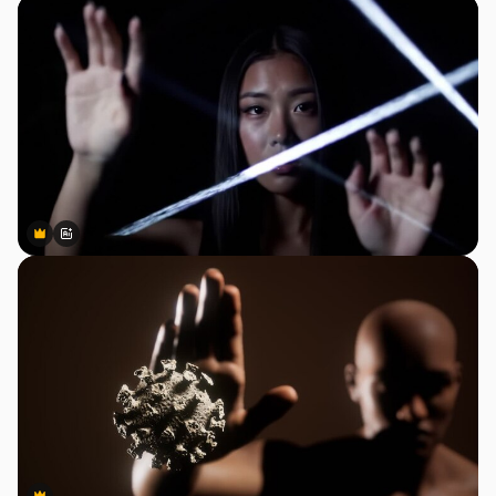
Premium
Premium
Gerado por IA