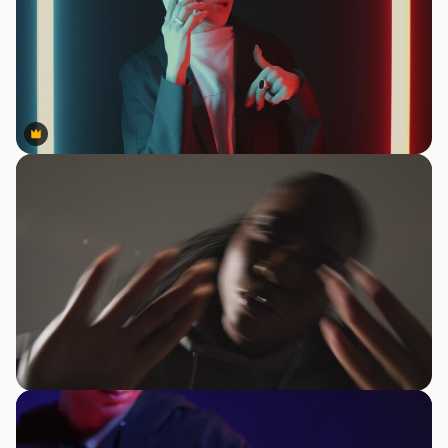
Premium
Premium