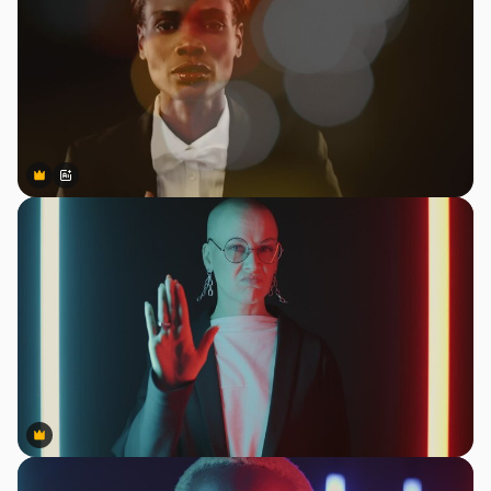
Premium
Premium
Gerado por IA
Premium
Premium