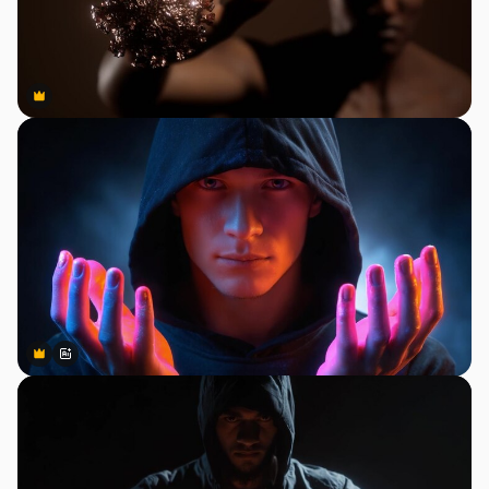
Premium
Premium
Premium
Premium
Gerado por IA