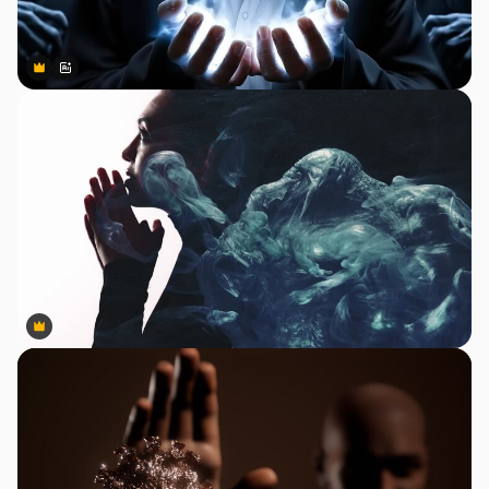
Premium
Premium
Gerado por IA
Premium
Premium