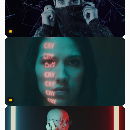
Premium
Premium
Premium
Premium