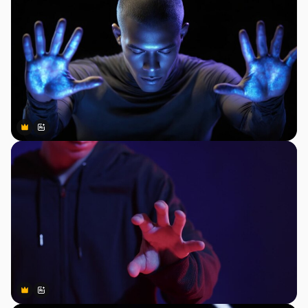
Premium
Premium
Gerado por IA
Premium
Premium
Gerado por IA