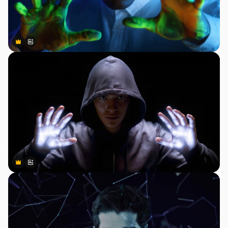
Premium
Premium
Gerado por IA
Premium
Premium
Gerado por IA