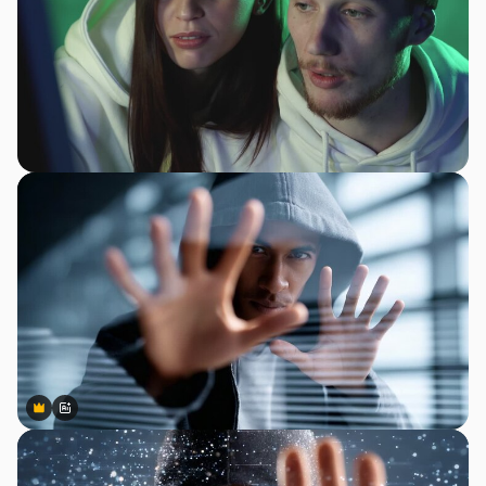
Premium
Premium
Gerado por IA