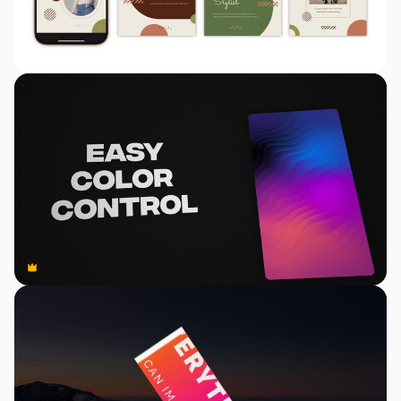
Premium
Premium