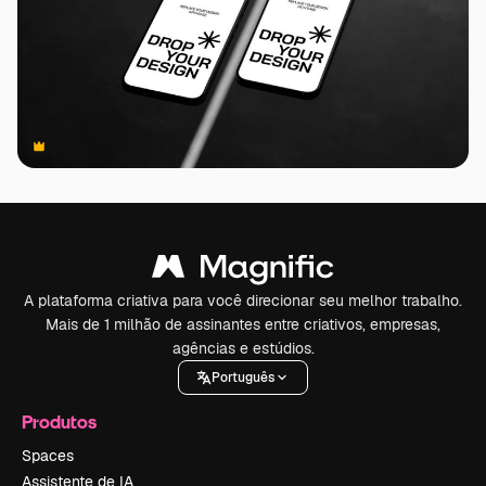
Premium
Premium
A plataforma criativa para você direcionar seu melhor trabalho.
Mais de 1 milhão de assinantes entre criativos, empresas,
agências e estúdios.
Português
Produtos
Spaces
Assistente de IA