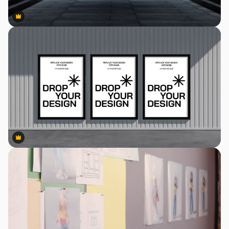
Premium
Premium
Premium
Premium