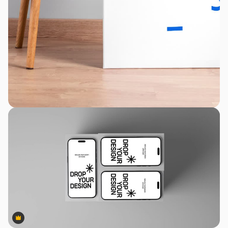
Premium
Premium