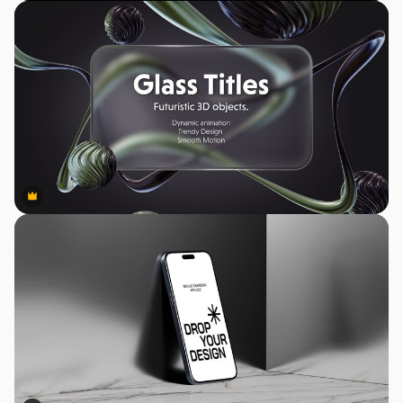
Premium
Premium