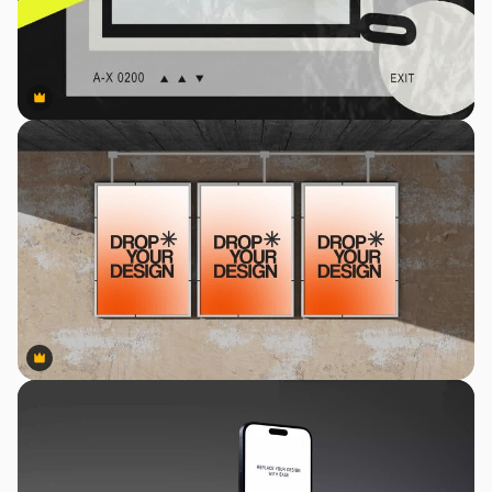
Premium
Premium
Premium
Premium