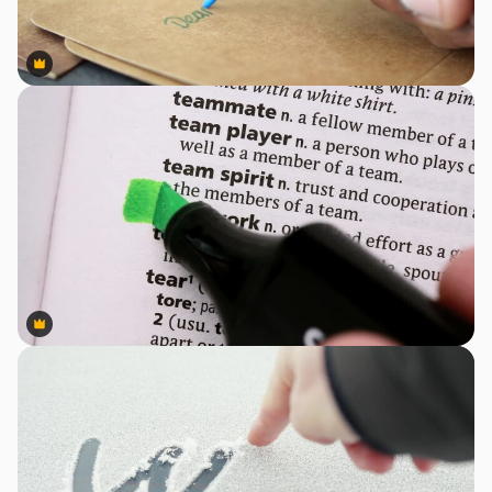
Premium
Premium
Premium
Premium