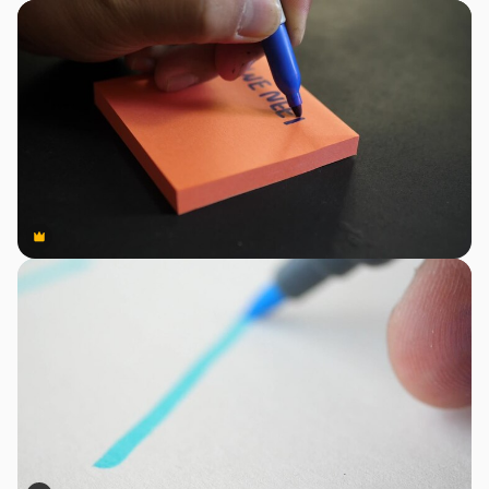
Premium
Premium