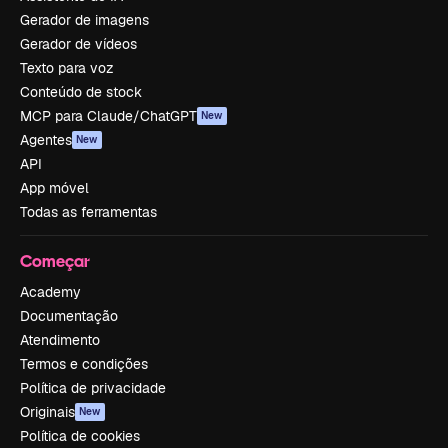
Gerador de imagens
Gerador de vídeos
Texto para voz
Conteúdo de stock
MCP para Claude/ChatGPT
New
Agentes
New
API
App móvel
Todas as ferramentas
Começar
Academy
Documentação
Atendimento
Termos e condições
Política de privacidade
Originais
New
Política de cookies