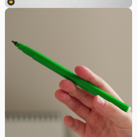
Premium
Premium