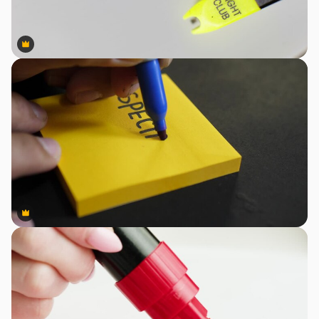
Premium
Premium
Premium
Premium