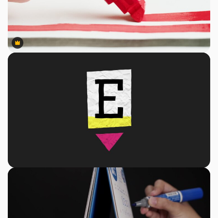
Premium
Premium