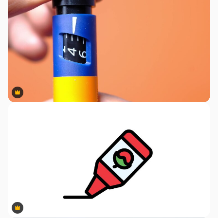
Premium
Premium
Premium
Premium