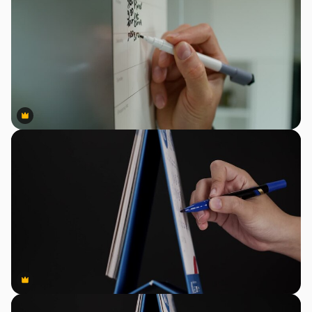
Premium
Premium
Premium
Premium