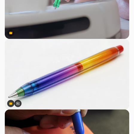
Premium
Premium
Premium
Premium
Gerado por IA