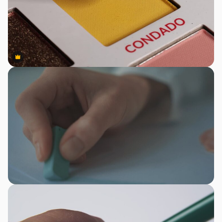
Premium
Premium