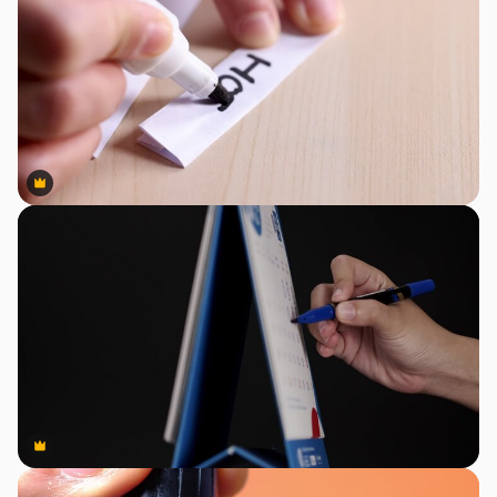
Premium
Premium
Premium
Premium