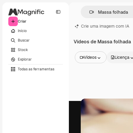
Criar
Crie uma imagem com IA
Início
Buscar
Vídeos de Massa folhada
Stock
Vídeos
Licença
Explorar
Todas as imagens
Todas as ferramentas
Vetores
Ilustrações
Fotos
PSD
Modelos
Mockups
Vídeos
Clipes de vídeo
Animações
Modelos de vídeos
Ícones
Modelos 3D
Fontes