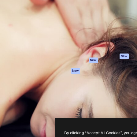
iativa para você direcionar
Spaces
Academy
alho. Mais de 1 milhão de
Assistente de IA
Documentação
e criativos, empresas,
Gerador de
Atendimento
dios.
imagens
Termos e
Gerador de vídeos
condições
Texto para voz
Política de
privacidade
Conteúdo de stock
Originais
MCP para
New
New
Claude/ChatGPT
Política de cooki
Agentes
Central de
New
confiabilidade
API
Afiliados
App móvel
Empresas
Todas as
ferramentas
-
2026
Freepik Company S.L.U.
Todos os direitos reservados
.
By clicking “Accept All Cookies”, you ag