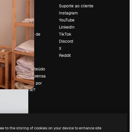
Preços
Suporte ao cliente
Sobre nós
Instagram
Reviews
YouTube
Emprego
LinkedIn
Tendências de
TikTok
pesquisa
Discord
Blog
X
Eventos
Reddit
es
Slidesgo
Vender conteúdo
Sala de imprensa
Procurando por
magnific.ai?
ree to the storing of cookies on your device to enhance site