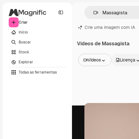
Criar
Crie uma imagem com IA
Início
Buscar
Vídeos de Massagista
Stock
Vídeos
Licença
Explorar
Todas as imagens
Todas as ferramentas
Vetores
Ilustrações
Fotos
PSD
Modelos
Mockups
Vídeos
Clipes de vídeo
Animações
Modelos de vídeos
Ícones
Modelos 3D
Fontes