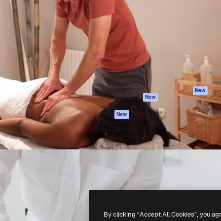
iativa para você direcionar
Spaces
Academy
alho. Mais de 1 milhão de
Assistente de IA
Documentação
e criativos, empresas,
Gerador de
Atendimento
dios.
imagens
Termos e
Gerador de vídeos
condições
Texto para voz
Política de
privacidade
Conteúdo de stock
Originais
MCP para
New
New
Claude/ChatGPT
Política de cooki
Agentes
Central de
New
confiabilidade
API
Afiliados
App móvel
Empresas
Todas as
ferramentas
-
2026
Freepik Company S.L.U.
Todos os direitos reservados
.
By clicking “Accept All Cookies”, you ag