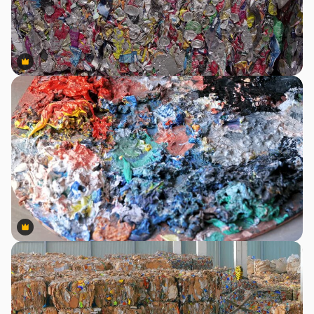
Premium
Premium
Premium
Premium