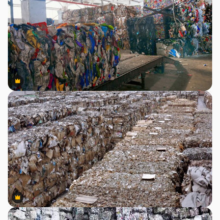
Premium
Premium
Premium
Premium