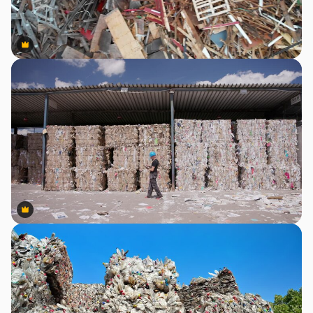
Premium
Premium
Premium
Premium