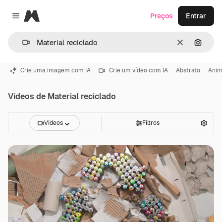
Magnific
Preços
Entrar
Close menu
Limpar
Pesqui
Crie uma imagem com IA
Crie um vídeo com IA
Abstrato
Ani
Vídeos de Material reciclado
Vídeos
Filtros