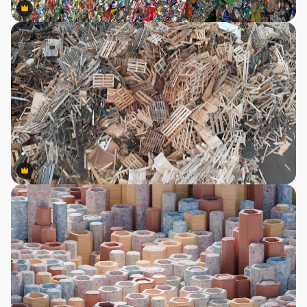
Premium
Premium
Premium
Premium