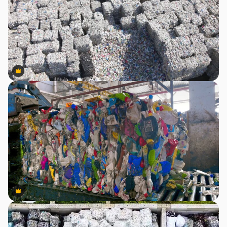
Premium
Premium
Premium
Premium