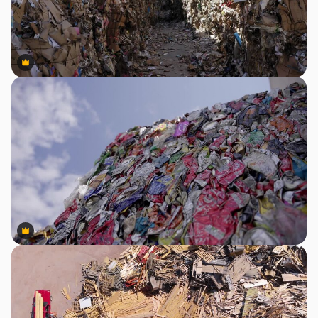
Premium
Premium
Premium
Premium