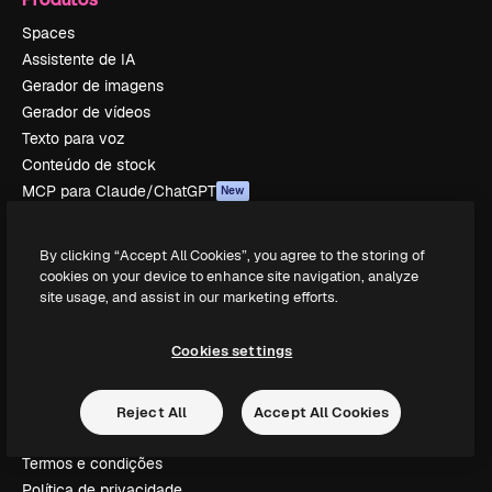
Spaces
Assistente de IA
Gerador de imagens
Gerador de vídeos
Texto para voz
Conteúdo de stock
MCP para Claude/ChatGPT
New
Agentes
New
API
By clicking “Accept All Cookies”, you agree to the storing of
App móvel
cookies on your device to enhance site navigation, analyze
Todas as ferramentas
site usage, and assist in our marketing efforts.
Começar
Cookies settings
Academy
Documentação
Reject All
Accept All Cookies
Atendimento
Termos e condições
Política de privacidade