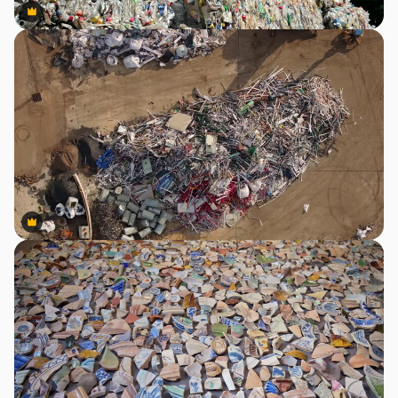
Premium
Premium
Premium
Premium