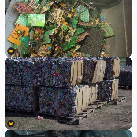
Premium
Premium
Premium
Premium