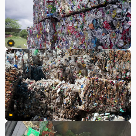
Premium
Premium
Premium
Premium