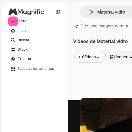
Criar
Crie uma imagem com IA
Início
Buscar
Vídeos de Material vidro
Stock
Vídeos
Licença
Explorar
Todas as imagens
Todas as ferramentas
Vetores
Ilustrações
Fotos
PSD
Modelos
Mockups
Vídeos
Clipes de vídeo
Animações
Modelos de vídeos
Ícones
Modelos 3D
Fontes