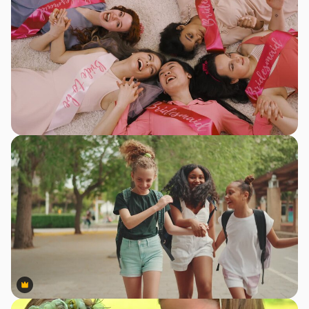
Premium
Premium