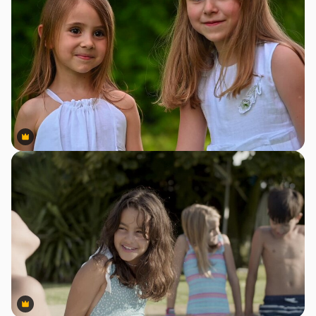
Premium
Premium
Premium
Premium