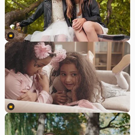
Premium
Premium
Premium
Premium