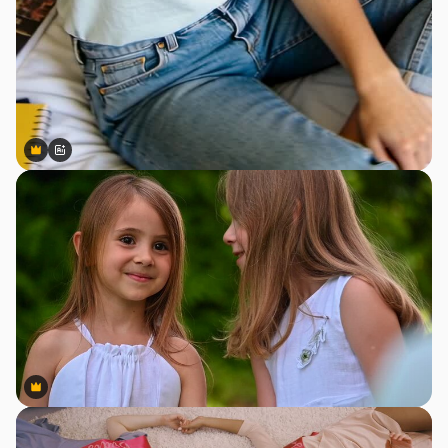
Premium
Premium
Gerado por IA
Premium
Premium