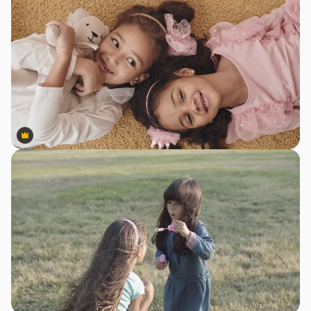
Premium
Premium