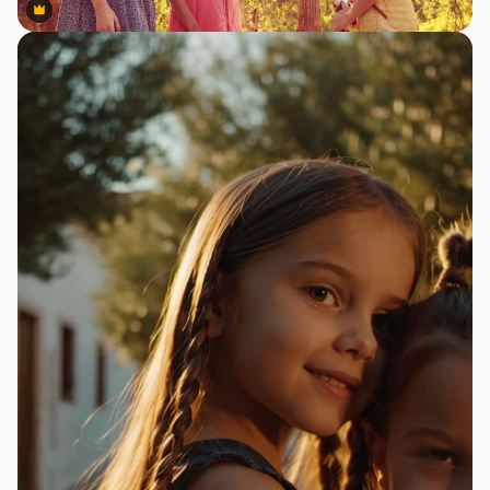
Premium
Premium