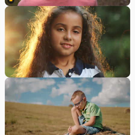
Premium
Premium