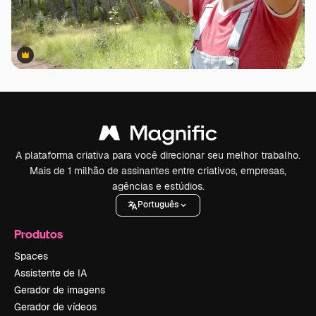
Premium
Premium
A plataforma criativa para você direcionar seu melhor trabalho.
Mais de 1 milhão de assinantes entre criativos, empresas,
agências e estúdios.
Português
Produtos
Spaces
Assistente de IA
Gerador de imagens
Gerador de vídeos