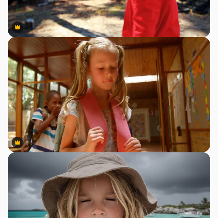
Premium
Premium
Premium
Premium