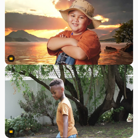
Premium
Premium
Premium
Premium