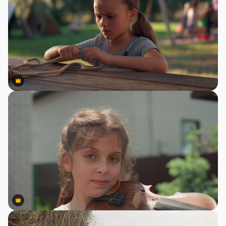
Premium
Premium
Premium
Premium