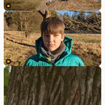
Premium
Premium
Premium
Premium