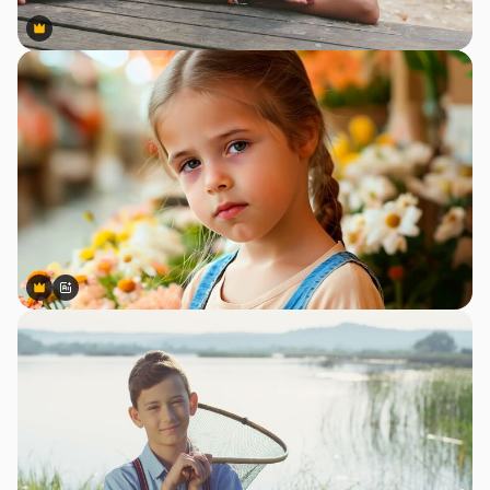
Premium
Premium
Premium
Premium
Gerado por IA