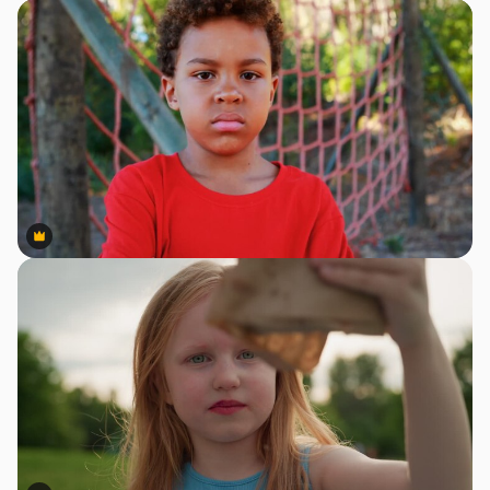
Premium
Premium