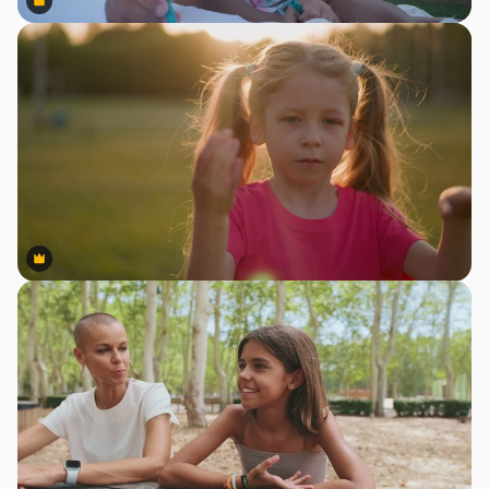
Premium
Premium
Premium
Premium