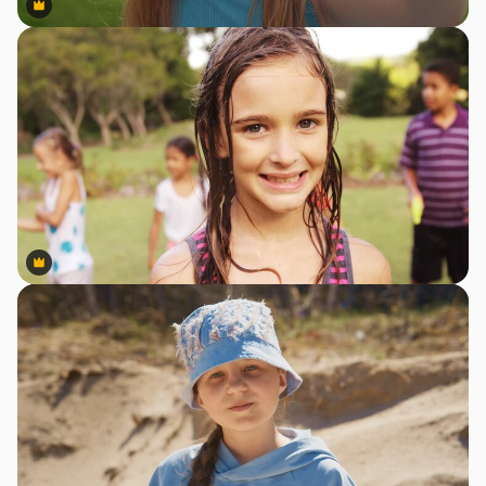
Premium
Premium
Premium
Premium