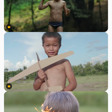
Premium
Premium
Premium
Premium