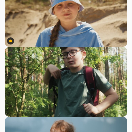
Premium
Premium