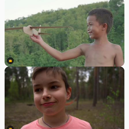
Premium
Premium