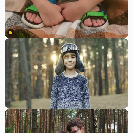
Premium
Premium